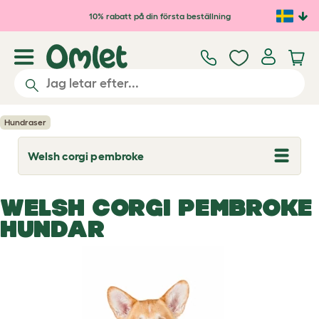
Hoppa till huvudinnehåll
10% rabatt på din första beställning
Hundraser
Welsh corgi pembroke
T
o
g
g
WELSH CORGI PEMBROKE
l
e
HUNDAR
d
r
o
p
d
o
w
n