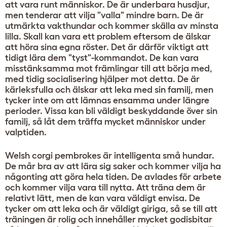
att vara runt människor. De är underbara husdjur,
men tenderar att vilja "valla" mindre barn. De är
utmärkta vakthundar och kommer skälla av minsta
lilla. Skall kan vara ett problem eftersom de älskar
att höra sina egna röster. Det är därför viktigt att
tidigt lära dem "tyst"-kommandot. De kan vara
misstänksamma mot främlingar till att börja med,
med tidig socialisering hjälper mot detta. De är
kärleksfulla och älskar att leka med sin familj, men
tycker inte om att lämnas ensamma under längre
perioder. Vissa kan bli väldigt beskyddande över sin
familj, så låt dem träffa mycket människor under
valptiden.
Welsh corgi pembrokes är intelligenta små hundar.
De mår bra av att lära sig saker och kommer vilja ha
någonting att göra hela tiden. De avlades för arbete
och kommer vilja vara till nytta. Att träna dem är
relativt lätt, men de kan vara väldigt envisa. De
tycker om att leka och är väldigt giriga, så se till att
träningen är rolig och innehåller mycket godisbitar