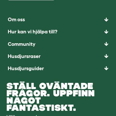
Om oss
Hur kan vi hjälpa till?
Community
Husdjursraser
Husdjursguider
STÄLL OVÄNTADE
FRÅGOR. UPPFINN
NÅGOT
FANTASTISKT.