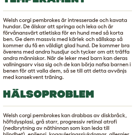
Welsh corgi pembrokes är intresserade och kavata
hundar. De älskar att springa och leka och är
förvånansvärt atletiska för en hund med så korta
ben. Ge dem massvis med kärlek och sällskap så
kommer du få en väldigt glad hund. De kommer bra
överens med andra husdjur och tycker om att träffa
andra människor. När de leker med barn kan deras
vallningsarv visa sig och de kan börja nafsa barnen i
benen för att valla dem, så se till att detta avvänjs
med konsekvent träning.
HÄLSOPROBLEM
Welsh corgi pembrokes kan drabbas av diskbråck,
höftdysplasi, grå starr, progressiv retinal atrofi
(nedbrytning av näthinnan som kan leda till
blindhet), epilepsi, koaguleringssjukdomar, allergier