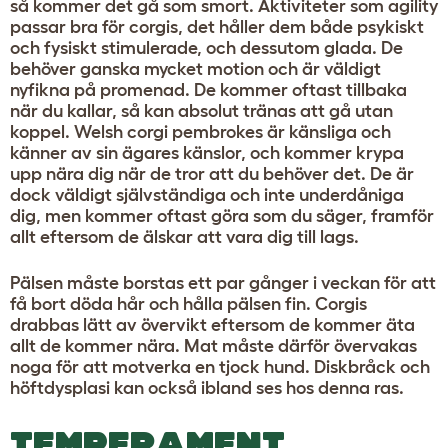
så kommer det gå som smort. Aktiviteter som agility
passar bra för corgis, det håller dem både psykiskt
och fysiskt stimulerade, och dessutom glada. De
behöver ganska mycket motion och är väldigt
nyfikna på promenad. De kommer oftast tillbaka
när du kallar, så kan absolut tränas att gå utan
koppel. Welsh corgi pembrokes är känsliga och
känner av sin ägares känslor, och kommer krypa
upp nära dig när de tror att du behöver det. De är
dock väldigt självständiga och inte underdåniga
dig, men kommer oftast göra som du säger, framför
allt eftersom de älskar att vara dig till lags.
Pälsen måste borstas ett par gånger i veckan för att
få bort döda hår och hålla pälsen fin. Corgis
drabbas lätt av övervikt eftersom de kommer äta
allt de kommer nära. Mat måste därför övervakas
noga för att motverka en tjock hund. Diskbråck och
höftdysplasi kan också ibland ses hos denna ras.
TEMPERAMENT