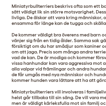
Miniatyrbullterriers beskrivs ofta som ett
sätt väldigt lik sin större motsvarighet. Des
livliga. De älskar att vara kring människor,
ensamma för länge kan de tugga och skälla
De kommer väldigt bra överens med barn oc
vänjer sig från en tidig ålder. Samma sak gä
försiktigt om du har smådjur som kaniner oc
om att jaga. Precis som många andra terrie
vad de kan. De är modiga och kommer försva
vissa hanhundar kan vara aggressiva mot an
alla valpar vid främlingar och andra hundar
de får umgås med nya människor och hundar 
kommer hunden vara lättare att ha att göra 
Miniatyrbullterriers vill involveras i familje
helst går tillbaka till sin säng. De vill vara
men är väldigt kärleksfulla mot sin familj