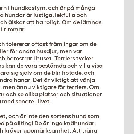
 barn i hundkostym, och är på många
sa hundar är lustiga, lekfulla och
 och älskar att ha roligt. Om de lämnas
 i timmar.
h tolererar oftast främlingar om de
ller för andra husdjur, men var
h hamstrar i huset. Terriers tycker
rs kan de vara bestämda och vilja visa
ra sig själv om de blir hotade, och
dra hanar. Det är viktigt att vänja
, men ännu viktigare för terriers. Om
och se olika platser och situationer
med senare i livet.
livet, och är inte den sortens hund som
 med på allting! De är inga knähundar,
 och kräver uppmärksamhet. Att träna