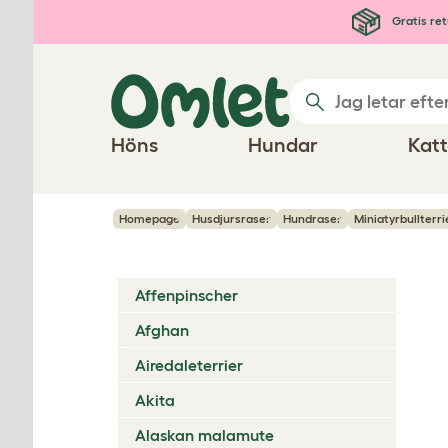
Hoppa till huvudinnehåll
Gratis ret
Höns
Hundar
Katt
Homepage
Husdjursraser
Hundraser
Miniatyrbullterr
Affenpinscher
Afghan
Airedaleterrier
Akita
Alaskan malamute