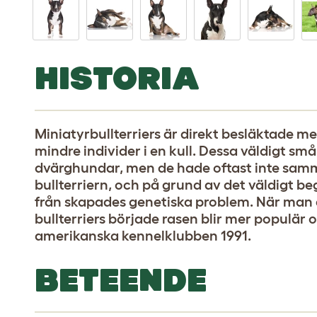
HISTORIA
Miniatyrbullterriers är direkt besläktade m
mindre individer i en kull. Dessa väldigt s
dvärghundar, men de hade oftast inte sam
bullterriern, och på grund av det väldigt be
från skapades genetiska problem. När man
bullterriers började rasen blir mer populär o
amerikanska kennelklubben 1991.
BETEENDE