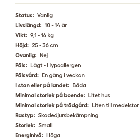
Status:
Vanlig
Livslängd:
10 - 14 år
Vikt:
9,1 - 16 kg
Höjd:
25 - 36 cm
Ovanlig:
Nej
Päls:
Lågt - Hypoallergen
Pälsvård:
En gång i veckan
I stan eller på landet:
Båda
Minimal storlek på boende:
Litet hus
Minimal storlek på trädgård:
Liten till medelsto
Rastyp:
Skadedjursbekämpning
Storlek:
Small
Energinivå:
Höga