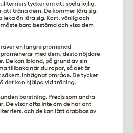
lterriers tycker om att spela löjlig,
 att träna dem. De kommer lära sig,
 leka än lära sig. Kort, vänlig och
du måste bara bestämd och visa dem
 kräver en längre promenad
u promenerar med dem, desto nöjdare
. De kan ibland, på grund av sin
a tillbaka när du ropar, så det är
t säkert, inhägnat område. De tycker
å det kan hjälpa vid träning.
elbunden borstning. Precis som andra
r. De visar ofta inte om de har ont
llterriers, och de kan lätt drabbas av