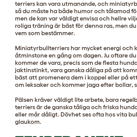
terriers kan vara utmanande, och miniatyrbul
så du måste ha både humor och tålamod för
men de kan var väldigt envisa och hellre vilja
roliga träning är bäst för denna ras, men 
vem som bestämmer.
Miniatyrbullterriers har mycket energi och
åtminstone en gång om dagen. Ju oftare d
kommer de vara, precis som de flesta hundar
jaktinstinkt, vara ganska dåliga på att komm
bäst att promenera dem i koppel eller på et
om leksaker och kommer jaga efter bollar, s
Pälsen kräver väldigt lite arbete, bara reg
terriers är de ganska tåliga och friska hunda
eller mår dåligt. Dövhet ses ofta hos vita bu
glaukom.