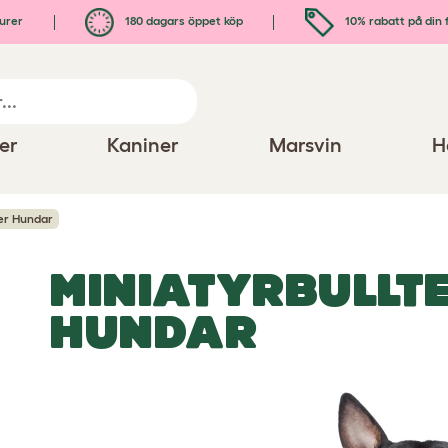
urer
180 dagars öppet köp
10% rabatt på din 
er
Kaniner
Marsvin
H
ier Hundar
MINIATYRBULLT
HUNDAR