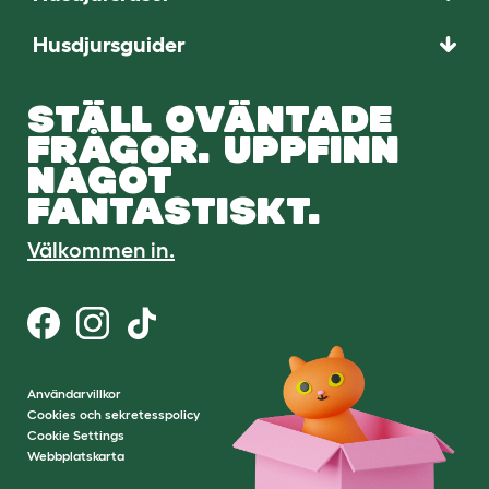
Husdjursguider
STÄLL OVÄNTADE
FRÅGOR. UPPFINN
NÅGOT
FANTASTISKT.
Välkommen in.
Användarvillkor
Cookies och sekretesspolicy
Cookie Settings
Webbplatskarta