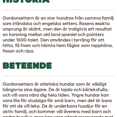
Gordonsettern är en stor hundras från samma familj
som irländska och engelska setters. Rasens exakta
ursprung är okänt, men den är troligtvis ett resultat
av korsning mellan old land spaniel och pointers
under 1600-talet. Den användes i terräng för att
hitta, få fram och hämta hem fåglar som rapphöna,
fasan och ripa.
BETEENDE
Gordonsetters är atletiska hundar som är väldigt
hängivna sina ägare. De är lojala och kärleksfulla,
och vill vara nära dig hela tiden. Yngre hundar kan
vara lite för studsiga för små barn, men det är bara
för att de vill leka. De är underbara husdjur för en
aktiv familj, och kommer väl överens med barn och
andra husdjur, men kan vara något reserverade mot