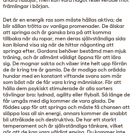
främlingar i början.
Det är en energik ras som måste hållas aktiva; de
blir sällan trötta av vanliga promenader. De älskar
att springa och är ganska bra på att komma
tillbaka när du ropar, men deras självständiga sida
kan ibland visa sig när de hittar någonting att
springa efter. Gordons behöver bestämd men mjuk
träning, och är allmänt väldigt öppna för att lära
sig. De mognar sakta och växer inte helt upp förrän
de är kring tre år gamla. De är modiga och orädda
hundar med en konstant viftande svans som mår
som bäst när de får vara kring människor. För att
hålla dem psykiskt stimulerade är alla sorters
tävlingar bra: lydnad, agility eller flyball. Så länge de
får umgås med dig kommer de vara glada. De
föddes upp för att springa och måste få chansen att
släppa loss all sin energi, annars kommer de snabbt
bli uttråkade och destruktiva. De har ett starkt
temperament och är självständiga tänkare, vilket
gör att de kan vara väldigt envisa. Du kommer inte