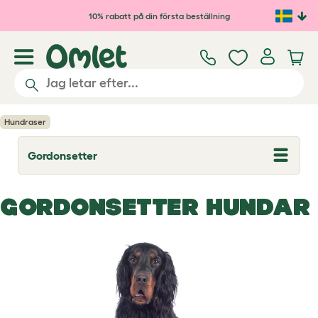
Hoppa till huvudinnehåll
10% rabatt på din första beställning
Hundraser
Gordonsetter
T
o
g
g
GORDONSETTER HUNDAR
l
e
d
r
o
p
d
o
w
n