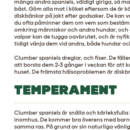
många andra spaniels, väldigt giriga, så m
bäst. Göm alla mat i köket eftersom de är k
diskbänkar på jakt efter godsaker. De kan var
du ofta påminner dem om vem som bestämm
omkring människor och andra hundar, och 
valpar kan de tugga oavbrutet, och är nyfikn
tidigt vänja dem vid andra, både hundar o
Clumber spaniels dreglar, och fiser. De fälle
att borsta dem 2-3 gånger i veckan för att 
huset. De främsta hälsoproblemen är disk
TEMPERAMENT
Clumber spaniels är snälla och kärleksfull
inomhus. De kommer bra överens med barn o
samma ras. På grund av sin naturliga vänlig