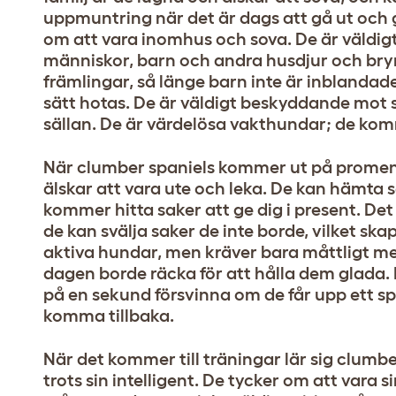
uppmuntring när det är dags att gå ut och g
om att vara inomhus och sova. De är väldigt
människor, barn och andra husdjur och bryr
främlingar, så länge barn inte är inblanda
sätt hotas. De är väldigt beskyddande mot
sällan. De är värdelösa vakthundar; de kom
När clumber spaniels kommer ut på promenad
älskar att vara ute och leka. De kan hämta 
kommer hitta saker att ge dig i present. Det
de kan svälja saker de inte borde, vilket skap
aktiva hundar, men kräver bara måttligt 
dagen borde räcka för att hålla dem glada. 
på en sekund försvinna om de får upp ett spå
komma tillbaka.
När det kommer till träningar lär sig clumbe
trots sin intelligent. De tycker om att vara s