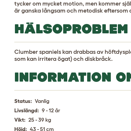
tycker om mycket motion, men kommer själv
är ganska långsam och metodisk eftersom de
HÄLSOPROBLEM
Clumber spaniels kan drabbas av höftdyspla
som kan irritera ögat) och diskbråck.
INFORMATION O
Status:
Vanlig
Livslängd:
9 - 12 år
Vikt:
25 - 39 kg
Höjd:
43 - 51 cm