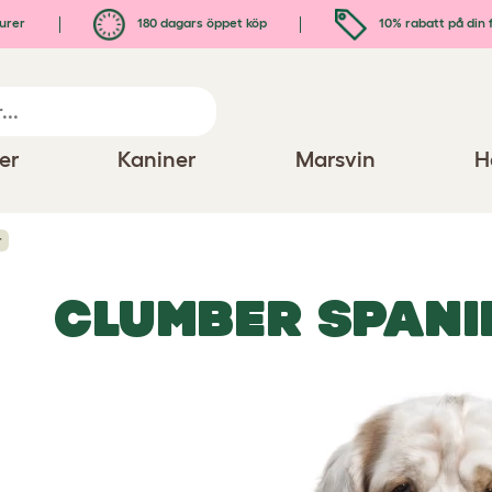
urer
180 dagars öppet köp
10% rabatt på din 
er
Kaniner
Marsvin
H
r
CLUMBER SPANI