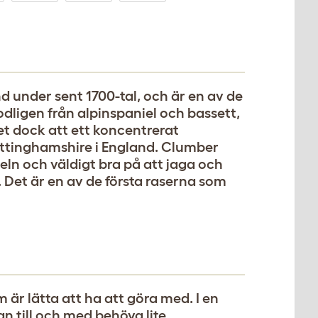
d under sent 1700-tal, och är en av de
dligen från alpinspaniel och bassett,
t dock att ett koncentrerat
ottinghamshire i England. Clumber
eln och väldigt bra på att jaga och
Det är en av de första raserna som
 är lätta att ha att göra med. I en
an till och med behöva lite