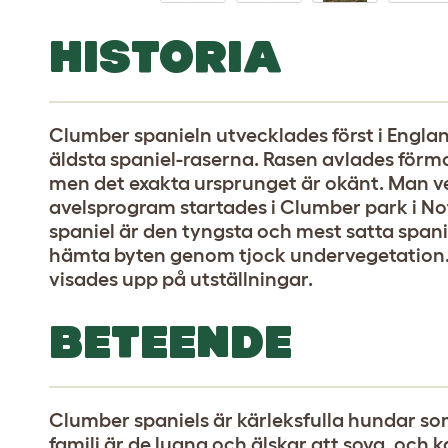
HISTORIA
Clumber spanieln utvecklades först i Englan
äldsta spaniel-raserna. Rasen avlades förmo
men det exakta ursprunget är okänt. Man ve
avelsprogram startades i Clumber park i N
spaniel är den tyngsta och mest satta spani
hämta byten genom tjock undervegetation. 
visades upp på utställningar.
BETEENDE
Clumber spaniels är kärleksfulla hundar som
familj är de lugna och älskar att sova, och k