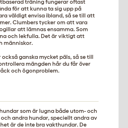
atbaserad träning fungerar oftast
ända för att kunna ta sig upp på
a väldigt envisa ibland, så se till att
er. Clumbers tycker om att vara
ogillar att lämnas ensamma. Som
a och lekfulla. Det är viktigt att
ch människor.
r också ganska mycket päls, så se till
kontrollera mängden hår du får över
bråck och ögonproblem.
a hundar som är lugna både utom- och
ch andra hundar, speciellt andra av
het är de inte bra vakthundar. De