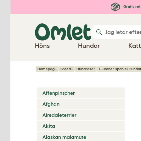
Hoppa till huvudinnehåll
Gratis ret
Höns
Hundar
Katt
Homepage
Breeds
Hundraser
Clumber spaniel Hunda
Affenpinscher
Afghan
Airedaleterrier
Akita
Alaskan malamute