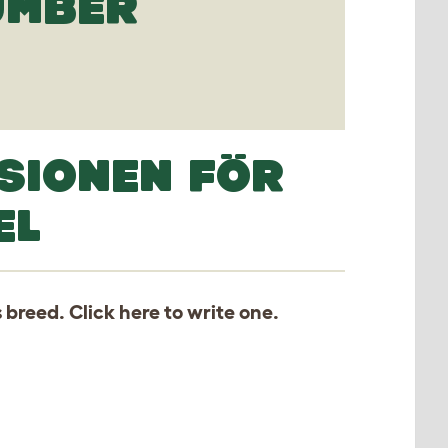
UMBER
SIONEN FÖR
EL
s breed. Click
here
to write one.