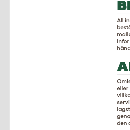
B
All i
best
mail
infor
hända
A
Omle
eller
villk
servi
lags
geno
den 