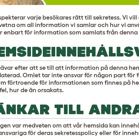
spekterar varje besökares rätt till sekretess. Vi vi
etna om all information vi samlar och hur vi an
er enbart för information som samlats från denna
EMSIDEINNEHÅLLS
rävar efter att se till att information på denna h
aterad. Omlet tar inte ansvar för någon part för
m förtroende för informationen som finnes på 
 fel, hur de än orsakats.
ÄNKAR TILL ANDR
igen var medveten om att vår hemsida kan innehåll
ansvariga för deras sekretesspolicy eller för inne