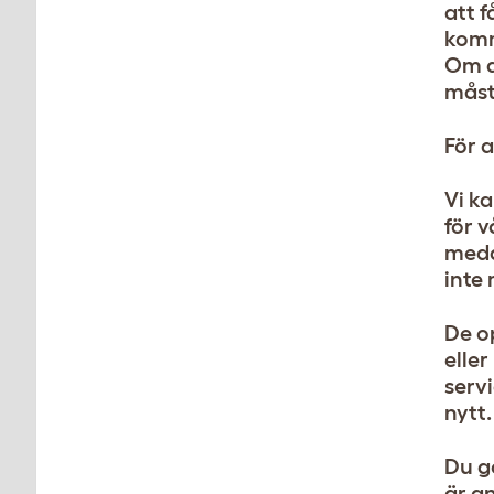
att f
komm
Om d
måst
För a
Vi k
för 
medd
inte 
De o
elle
serv
nytt. 
Du go
är a