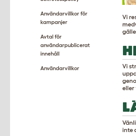
Användarvillkor för
Vi re
kampanjer
medv
gäll
Avtal för
användarpublicerat
H
innehåll
Vi st
Användarvillkor
uppd
geno
eller
L
Vänl
inte 