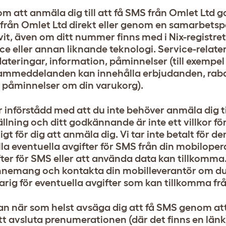
m att anmäla dig till att få SMS från Omlet Ltd 
från Omlet Ltd direkt eller genom en samarbets
vit, även om ditt nummer finns med i Nix-registre
ice eller annan liknande teknologi. Service-relat
teringar, information, påminnelser (till exempel fö
ammeddelanden kan innehålla erbjudanden, rab
 påminnelser om din varukorg).
 införstådd med att du inte behöver anmäla dig ti
llning och ditt godkännande är inte ett villkor fö
lligt för dig att anmäla dig. Vi tar inte betalt fö
lla eventuella avgifter för SMS från din mobilopera
ter för SMS eller att använda data kan tillkomma.
nemang och kontakta din mobilleverantör om du h
arig för eventuella avgifter som kan tillkomma frå
an när som helst avsäga dig att få SMS genom att 
att avsluta prenumerationen (där det finns en länk