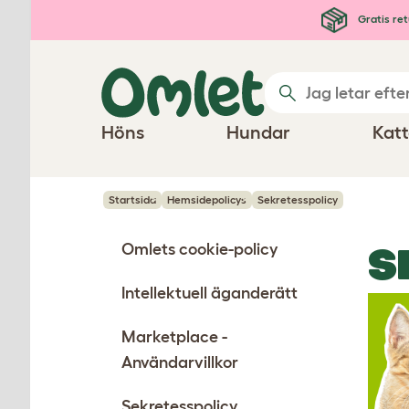
Hoppa till huvudinnehåll
Gratis ret
Höns
Hundar
Katt
Startsida
Hemsidepolicys
Sekretesspolicy
Omlets cookie-policy
S
Intellektuell äganderätt
Marketplace -
Användarvillkor
Sekretesspolicy