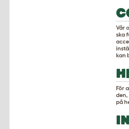
C
Vår o
ska 
acce
inst
kan 
H
För 
den,
på h
I