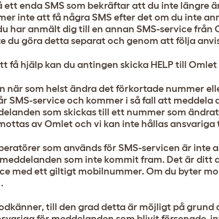
å ett enda SMS som bekräftar att du inte längre ä
er inte att få några SMS efter det om du inte anmä
u har anmält dig till en annan SMS-service från O
e du göra detta separat och genom att följa anvi
tt få hjälp kan du antingen skicka HELP till Omlet
an när som helst ändra det förkortade nummer el
vår SMS-service och kommer i så fall att meddela 
elanden som skickas till ett nummer som ändrats,
mottas av Omlet och vi kan inte hållas ansvariga ti
peratörer som används för SMS-servicen är inte 
r meddelanden som inte kommit fram. Det är ditt a
ice med ett giltigt mobilnummer. Om du byter m
.
dkänner, till den grad detta är möjligt på grund a
nsvariga för meddelanden som blivit försenade, in