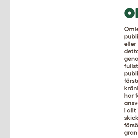
O
Omlet
publ
eller
detta
genom
full
publ
förs
kränk
har 
ansva
i all
skic
försö
gran