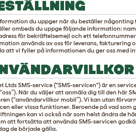
ESTÄLLNING
nformation du uppger när du beställer någonting f
äller ombeds du uppge följande information: namn
adress för bekräftelsemejl och ett telefonnummer
mation används av oss för leverans, fakturering oc
 att vi fyller på informationen du ger oss med in
NVÄNDARVILLKOR
t Ltds SMS-service ("SMS-servicen") är en service 
 “oss”). När du väljer att anmäla dig till den hä
oren (“användarvillkor mobil”). Vi kan utan förvar
cen eller vissa funktioner. Beroende på vad som g
tiftningen kan vi också när som helst ändra de hä
m att fortsätta att använda SMS-servicen godkä
dag de började gälla.