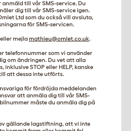
r anmäld till vår SMS-service. Du
ler dig till vår SMS-service igen.
mlet Ltd som du också vill avsluta,
sningarna för SMS-servicen.
 eller mejla
mathieu@omlet.co.uk
.
ler telefonnummer som vi använder
dig om ändringen. Du vet att alla
 inklusive STOP eller HELP, kanske
ll att dessa inte utförts.
ansvariga för fördröjda meddelanden
nsvar att anmäla dig till vår SMS-
obilnummer måste du anmäla dig på
v gällande lagstiftning, att vi inte
te kommit fram eller kommit fel.