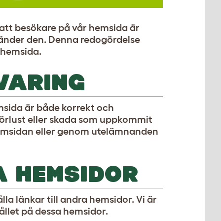
ll att besökare på vår hemsida är
vänder den. Denna redogördelse
 hemsida.
VARING
emsida är både korrekt och
 förlust eller skada som uppkommit
hemsidan eller genom utelämnanden
A HEMSIDOR
a länkar till andra hemsidor. Vi är
hållet på dessa hemsidor.