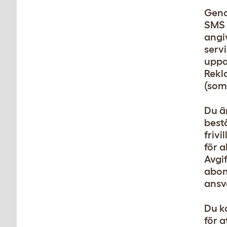
Geno
SMS 
angi
serv
uppda
Rekl
(som
Du är
bestä
frivi
för a
Avgif
abon
ansv
Du k
för 