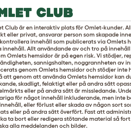
MLET CLUB
 Club är en interaktiv plats för Omlet-kunder. Allt
ikt eller privat, ansvarar person som skapade inne
 kontrollera innehåll som publicerats via Omlets 
 innehåll. Allt användande av och tro på innehåll
 Omlets hemsidor är på egen risk. Vi stödjer, rep
ständigheten, sannigshalten, noggrannheten av i
icerats genom Omlets hemsidor och stödjer inte h
tå att genom att använda Omlets hemsidor kan du 
ande, skadligt, felaktigt eller på andra sätt opass
felmärkts eller på andra sätt är missledande. Un
riga för något innehåll inkluderande, men inte be
t innehåll, eller förlust eller skada av någon sort 
kats eller på andra sätt överfört. Fast att admin
ka ta bort eller redigera stötande material så fort
ska alla meddelanden och bilder.