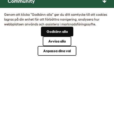
Community
Husdjursraser
Genom att klicka "Godkänn alla" ger du ditt samtycke till att cookies
lagras på din enhet för att förbättra navigering, analysera hur
Husdjursguider
webbplatsen används och assistera i marknadsföringssyfte.
Godkänn alla
STÄLL OVÄNTADE
Avvisa alla
FRÅGOR. UPPFINN
Anpassa dina val
NÅGOT
FANTASTISKT.
Välkommen in.
Användarvillkor
Cookies och sekretesspolicy