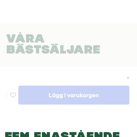
VÅRA
BÄSTSÄLJARE
-
Lägg i varukorgen
FEM ENASTÅENDE