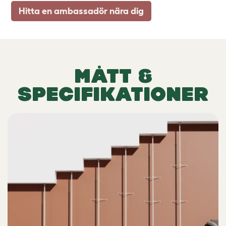
Hitta en ambassadör nära dig
MÅTT &
SPECIFIKATIONER