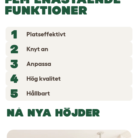
FUNKTIONER
1
Platseffektivt
2
Knyt an
3
Anpassa
4
Hög kvalitet
5
Hållbart
NÅ NYA HÖJDER