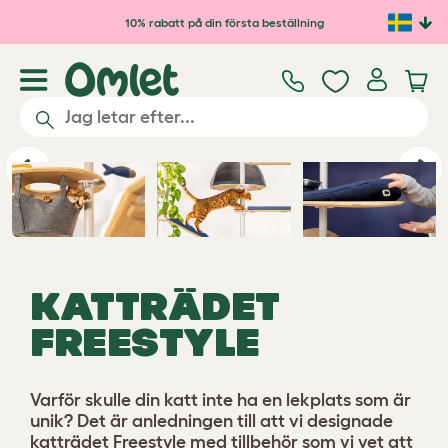
Hoppa till huvudinnehåll
10% rabatt på din första beställning
Previous
Ne
KATTRÄDET
FREESTYLE
Varför skulle din katt inte ha en lekplats som är
unik? Det är anledningen till att vi designade
katträdet Freestyle med tillbehör som vi vet att