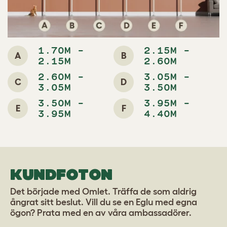
1.70M -
2.15M -
A
B
2.15M
2.60M
2.60M -
3.05M -
C
D
3.05M
3.50M
3.50M -
3.95M -
E
F
3.95M
4.40M
KUNDFOTON
Det började med Omlet. Träffa de som aldrig
ångrat sitt beslut. Vill du se en Eglu med egna
ögon? Prata med en av våra ambassadörer.