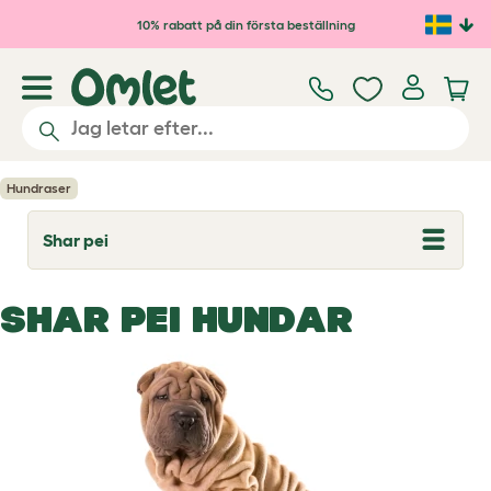
Hoppa till huvudinnehåll
10% rabatt på din första beställning
Hundraser
Shar pei
T
o
g
g
SHAR PEI HUNDAR
l
e
d
r
o
p
d
o
w
n