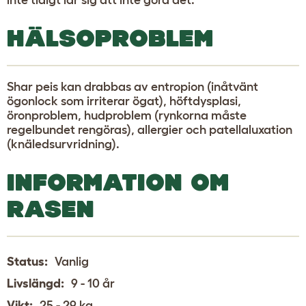
HÄLSOPROBLEM
Shar peis kan drabbas av entropion (inåtvänt
ögonlock som irriterar ögat), höftdysplasi,
öronproblem, hudproblem (rynkorna måste
regelbundet rengöras), allergier och patellaluxation
(knäledsurvridning).
INFORMATION OM
RASEN
Status:
Vanlig
Livslängd:
9 - 10 år
Vikt:
25 - 29 kg