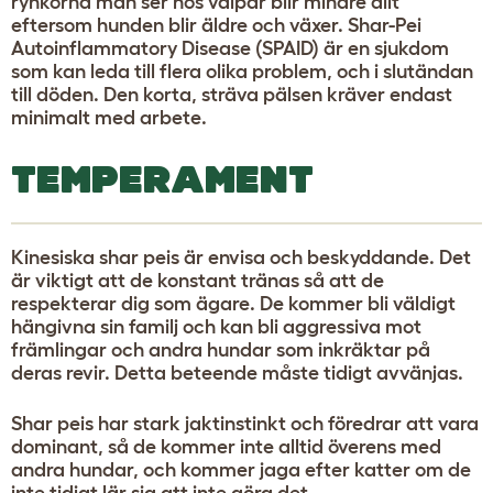
rynkorna man ser hos valpar blir mindre allt
eftersom hunden blir äldre och växer. Shar-Pei
Autoinflammatory Disease (SPAID) är en sjukdom
som kan leda till flera olika problem, och i slutändan
till döden. Den korta, sträva pälsen kräver endast
minimalt med arbete.
TEMPERAMENT
Kinesiska shar peis är envisa och beskyddande. Det
är viktigt att de konstant tränas så att de
respekterar dig som ägare. De kommer bli väldigt
hängivna sin familj och kan bli aggressiva mot
främlingar och andra hundar som inkräktar på
deras revir. Detta beteende måste tidigt avvänjas.
Shar peis har stark jaktinstinkt och föredrar att vara
dominant, så de kommer inte alltid överens med
andra hundar, och kommer jaga efter katter om de
inte tidigt lär sig att inte göra det.