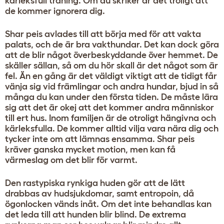
kärleksfull träning. Om du skriker är det troligt att
de kommer ignorera dig.
Shar peis avlades till att börja med för att vakta
palats, och de är bra vakthundar. Det kan dock göra
att de blir något överbeskyddande över hemmet. De
skäller sällan, så om du hör skall är det något som är
fel. Än en gång är det väldigt viktigt att de tidigt får
vänja sig vid främlingar och andra hundar, bjud in så
många du kan under den första tiden. De måste lära
sig att det är okej att det kommer andra människor
till ert hus. Inom familjen är de otroligt hängivna och
kärleksfulla. De kommer alltid vilja vara nära dig och
tycker inte om att lämnas ensamma. Shar peis
kräver ganska mycket motion, men kan få
värmeslag om det blir för varmt.
Den rastypiska rynkiga huden gör att de lätt
drabbas av hudsjukdomar, samt entropoin, då
ögonlocken vänds inåt. Om det inte behandlas kan
det leda till att hunden blir blind. De extrema