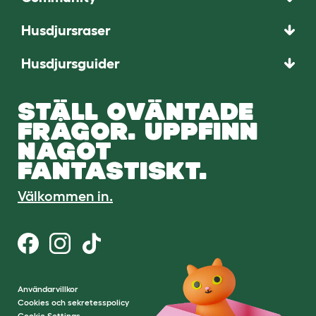
Husdjursraser
Husdjursguider
STÄLL OVÄNTADE
FRÅGOR. UPPFINN
NÅGOT
FANTASTISKT.
Välkommen in.
Användarvillkor
Cookies och sekretesspolicy
Cookie Settings