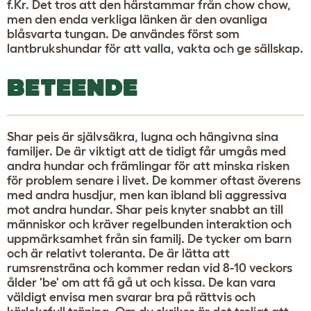
f.Kr. Det tros att den härstammar från chow chow,
men den enda verkliga länken är den ovanliga
blåsvarta tungan. De användes först som
lantbrukshundar för att valla, vakta och ge sällskap.
BETEENDE
Shar peis är självsäkra, lugna och hängivna sina
familjer. De är viktigt att de tidigt får umgås med
andra hundar och främlingar för att minska risken
för problem senare i livet. De kommer oftast överens
med andra husdjur, men kan ibland bli aggressiva
mot andra hundar. Shar peis knyter snabbt an till
människor och kräver regelbunden interaktion och
uppmärksamhet från sin familj. De tycker om barn
och är relativt toleranta. De är lätta att
rumsrensträna och kommer redan vid 8-10 veckors
ålder 'be' om att få gå ut och kissa. De kan vara
väldigt envisa men svarar bra på rättvis och