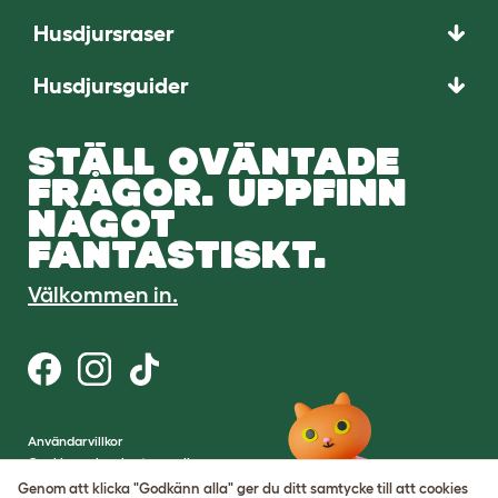
Husdjursraser
Husdjursguider
STÄLL OVÄNTADE
FRÅGOR. UPPFINN
NÅGOT
FANTASTISKT.
Välkommen in.
Användarvillkor
Cookies och sekretesspolicy
Cookie Settings
Genom att klicka "Godkänn alla" ger du ditt samtycke till att cookies