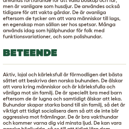
används fortfarande för att valla boskap och får,
men är vanligare som husdjur. De användes också
tidigare för att vakta gårdar. De är ovanliga
eftersom de tycker om att vara människor till lags,
en egenskap man sällan ser hos spetsar. Många
används idag som hjälphundar för folk med
funktionsvariationer, och som polishundar.
BETEENDE
Aktiv, lojal och kärleksfull är förmodligen det bästa
sättet att beskriva den norska buhunden. De älskar
att vara kring människor och är kärleksfulla och
vänliga mot sin familj. De är speciellt bra med barn
eftersom de är lugna och samtidigt älskar att leka.
Buhundar skapar starka band till sin familj, så det är
viktigt att tidigt socialisera dem så att de inte blir
aggressiva mot främlingar. De är bra vakthundar
och kommer varna dig vid minsta ljud. De kan vara
ganska högljudda, så se till att tidigt lära dem