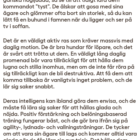
kommandot "tyst". De älskar att gosa med sina
ägare och glömmer ofta bort sin storlek, så du kan
lätt få en buhund i famnen när du ligger och ser på
tv i soffan.
Det är en väldigt aktiv ras som kräver massvis med
daglig motion. De är bra hundar för löpare, och det
är svårt att trötta ut dem. En väldigt lång daglig
promenad bör vara tillräckligt för att hålla dem
lugna och stilla inomhus, men om de inte får röra på
sig tillräckligt kan de bli destruktiva. Att få dem att
komma tillbaka är vanligtvis inget problem, och de
lär sig saker snabbt.
Deras intelligens kan ibland göra dem envisa, och de
måste få lära sig saker för att hållas glada och
nöjda. Positiv förstärkning och belöningsbaserad
träning fungerar bäst, och de gör bra ifrån sig på
agility-, lydnads- och vallningsträningar. De tycker
om att vara sin ägare till lags och kommer alltid vara