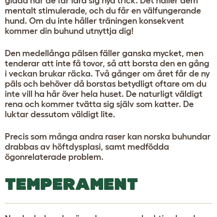
glada när de får lära sig nya trick. Det håller dem
mentalt stimulerade, och du får en välfungerande
hund. Om du inte håller träningen konsekvent
kommer din buhund utnyttja dig!
Den medellånga pälsen fäller ganska mycket, men
tenderar att inte få tovor, så att borsta den en gång
i veckan brukar räcka. Två gånger om året får de ny
päls och behöver då borstas betydligt oftare om du
inte vill ha hår över hela huset. De naturligt väldigt
rena och kommer tvätta sig själv som katter. De
luktar dessutom väldigt lite.
Precis som många andra raser kan norska buhundar
drabbas av höftdysplasi, samt medfödda
ögonrelaterade problem.
TEMPERAMENT