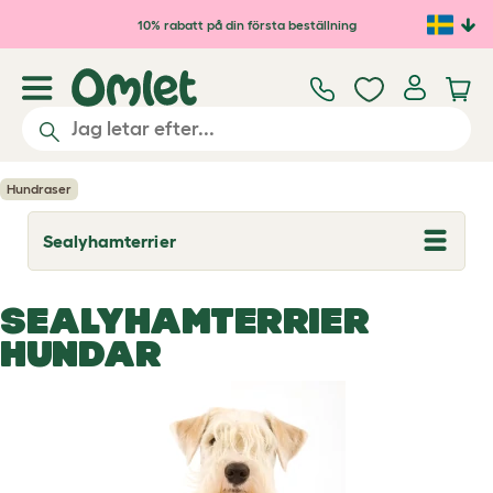
Hoppa till huvudinnehåll
10% rabatt på din första beställning
Hundraser
Sealyhamterrier
T
o
g
g
SEALYHAMTERRIER
l
e
HUNDAR
d
r
o
p
d
o
w
n