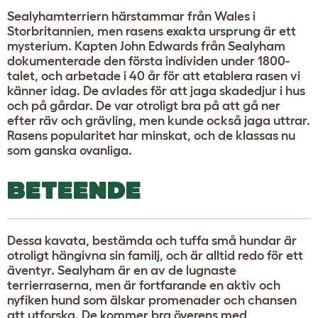
Sealyhamterriern härstammar från Wales i
Storbritannien, men rasens exakta ursprung är ett
mysterium. Kapten John Edwards från Sealyham
dokumenterade den första individen under 1800-
talet, och arbetade i 40 år för att etablera rasen vi
känner idag. De avlades för att jaga skadedjur i hus
och på gårdar. De var otroligt bra på att gå ner
efter räv och grävling, men kunde också jaga uttrar.
Rasens popularitet har minskat, och de klassas nu
som ganska ovanliga.
BETEENDE
Dessa kavata, bestämda och tuffa små hundar är
otroligt hängivna sin familj, och är alltid redo för ett
äventyr. Sealyham är en av de lugnaste
terrierraserna, men är fortfarande en aktiv och
nyfiken hund som älskar promenader och chansen
att utforska. De kommer bra överens med