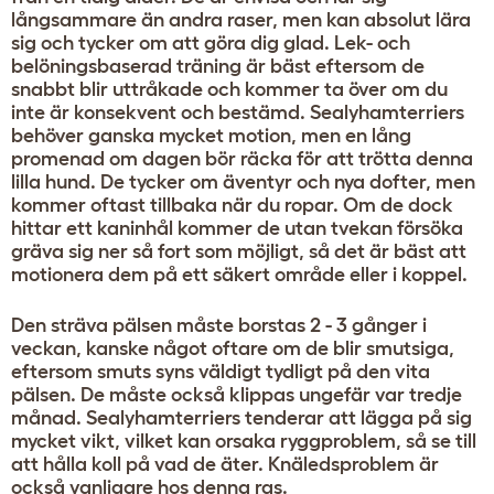
långsammare än andra raser, men kan absolut lära
sig och tycker om att göra dig glad. Lek- och
belöningsbaserad träning är bäst eftersom de
snabbt blir uttråkade och kommer ta över om du
inte är konsekvent och bestämd. Sealyhamterriers
behöver ganska mycket motion, men en lång
promenad om dagen bör räcka för att trötta denna
lilla hund. De tycker om äventyr och nya dofter, men
kommer oftast tillbaka när du ropar. Om de dock
hittar ett kaninhål kommer de utan tvekan försöka
gräva sig ner så fort som möjligt, så det är bäst att
motionera dem på ett säkert område eller i koppel.
Den sträva pälsen måste borstas 2 - 3 gånger i
veckan, kanske något oftare om de blir smutsiga,
eftersom smuts syns väldigt tydligt på den vita
pälsen. De måste också klippas ungefär var tredje
månad. Sealyhamterriers tenderar att lägga på sig
mycket vikt, vilket kan orsaka ryggproblem, så se till
att hålla koll på vad de äter. Knäledsproblem är
också vanligare hos denna ras.