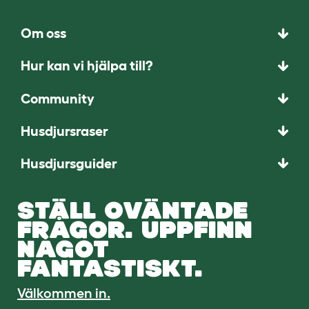
Om oss
Hur kan vi hjälpa till?
Community
Husdjursraser
Husdjursguider
STÄLL OVÄNTADE
FRÅGOR. UPPFINN
NÅGOT
FANTASTISKT.
Välkommen in.