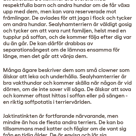
respektfulla barn och andra hundar om de får växa
upp med dem, men kan vara reserverade mot
främlingar. De avlades för att jaga i flock och tycker
om andra hundar. Sealyhamterriern är väldigt gosig
och tycker om att vara runt familjen, helst med en
tupplur på soffan, och de kommer följa efter dig var
du än går. De kan därför drabbas av
separationsångest om de lämnas ensamma för
länge, men det går att vänja dem.
Många ägare beskriver dem som små clowner som
älskar att leka och underhålla. Sealyhamterrier är
bra vakthundar och kommer skälla när någon är vid
dörren, om de inte sover vill säga. De älskar att sova
och kommer oftast hittas i soffan eller på sängen -
en riktig soffpotatis i terriervärlden.
Jaktinstinkten är fortfarande närvarande, men
mindre än hos de flesta andra terriers. De kan bo
tillsammans med katter och fåglar om de vant sig
från en tidig ålder. De är envisa och lär sig