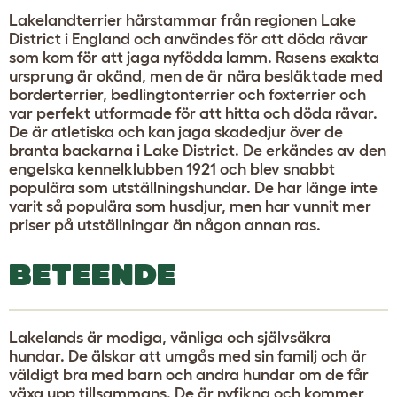
Lakelandterrier härstammar från regionen Lake
District i England och användes för att döda rävar
som kom för att jaga nyfödda lamm. Rasens exakta
ursprung är okänd, men de är nära besläktade med
borderterrier, bedlingtonterrier och foxterrier och
var perfekt utformade för att hitta och döda rävar.
De är atletiska och kan jaga skadedjur över de
branta backarna i Lake District. De erkändes av den
engelska kennelklubben 1921 och blev snabbt
populära som utställningshundar. De har länge inte
varit så populära som husdjur, men har vunnit mer
priser på utställningar än någon annan ras.
BETEENDE
Lakelands är modiga, vänliga och självsäkra
hundar. De älskar att umgås med sin familj och är
väldigt bra med barn och andra hundar om de får
växa upp tillsammans. De är nyfikna och kommer