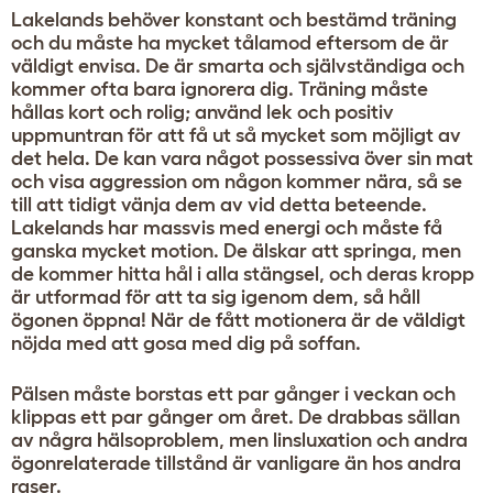
Lakelands behöver konstant och bestämd träning
och du måste ha mycket tålamod eftersom de är
väldigt envisa. De är smarta och självständiga och
kommer ofta bara ignorera dig. Träning måste
hållas kort och rolig; använd lek och positiv
uppmuntran för att få ut så mycket som möjligt av
det hela. De kan vara något possessiva över sin mat
och visa aggression om någon kommer nära, så se
till att tidigt vänja dem av vid detta beteende.
Lakelands har massvis med energi och måste få
ganska mycket motion. De älskar att springa, men
de kommer hitta hål i alla stängsel, och deras kropp
är utformad för att ta sig igenom dem, så håll
ögonen öppna! När de fått motionera är de väldigt
nöjda med att gosa med dig på soffan.
Pälsen måste borstas ett par gånger i veckan och
klippas ett par gånger om året. De drabbas sällan
av några hälsoproblem, men linsluxation och andra
ögonrelaterade tillstånd är vanligare än hos andra
raser.