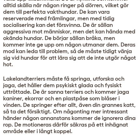
alltid skälla när någon ringer på dörren, vilket gör
dem till perfekta vakthundar. De kan vara
reserverade med främlingar, men med tidig
socialisering kan det försvinna. De är sällan
aggressiva mot människor, men det kan hända med
okända hundar. De börjar sällan bråka, men
kommer inte ge upp om någon utmanar dem. Deras
mod kan leda till problem, så de måste tidigt vänja
sig vid hundar för att lära sig att de inte utgör något
hot.
Lakelandterriers måste få springa, utforska och
jaga, det håller dem psykiskt glada och fysiskt
uttröttade. De är sanna terriers och kommer jaga
kaniner, ekorrar och en plastpåse som blåser i
vinden. De springer efter allt, även din grannes katt,
så ta det försiktigt. Om någonting mer intressant
händer någon annanstans kommer de ignorera dina
rop. De motioneras därför säkras på ett inhägnat
område eller i långt koppel.