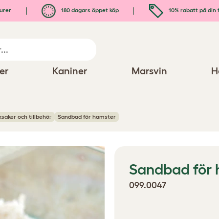
urer
180 dagars öppet köp
10% rabatt på din 
er
Kaniner
Marsvin
H
saker och tillbehör
Sandbad för hamster
Sandbad för 
099.0047