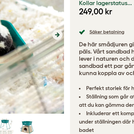
Kollar lagerstatus...
249,00 kr
Säker betalning
Next
De här smådjuren gi
päls. Vårt sandbad h
lever i naturen och 
sandbad ett par gån
kunna koppla av och
Perfekt storlek för
Ställning som går a
att du kan gömma den 
Inkluderar ett kom
under ställningen där 
badet