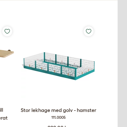
ll
Stor lekhage med golv - hamster
erat
111.0005