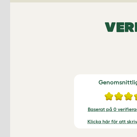
VER
Genomsnittli
Baserat på 0 verifier
Klicka här för att skr