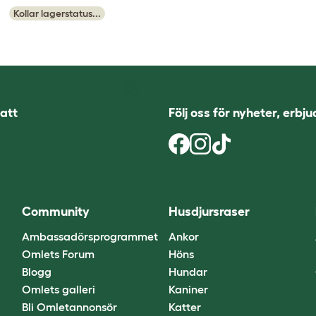
Kollar lagerstatus...
att
Följ oss för nyheter, erbj
Community
Husdjursraser
Ambassadörsprogrammet
Ankor
Omlets Forum
Höns
Blogg
Hundar
Omlets galleri
Kaniner
Bli Omletannonsör
Katter