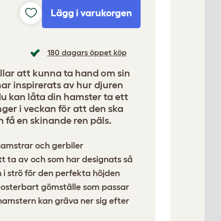
Lägg i varukorgen
180 dagars öppet köp
llar att kunna ta hand om sin
ar inspirerats av hur djuren
du kan låta din hamster ta ett
ger i veckan för att den ska
 få en skinande ren päls.
 hamstrar och gerbiler
tt ta av och som har designats så
i strö för den perfekta höjden
posterbart gömställe som passar
hamstern kan gräva ner sig efter