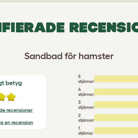
IFIERADE RECENSI
Sandbad för hamster
5
stjärnor:
gt betyg
4
stjärnor:
3
stjärnor:
ade recensioner
2
stjärnor:
iva en recension
1
stjärna: