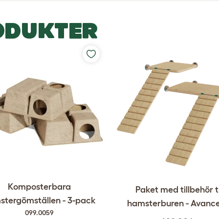
ODUKTER
Komposterbara
Paket med tillbehör ti
stergömställen - 3-pack
hamsterburen - Avanc
099.0059