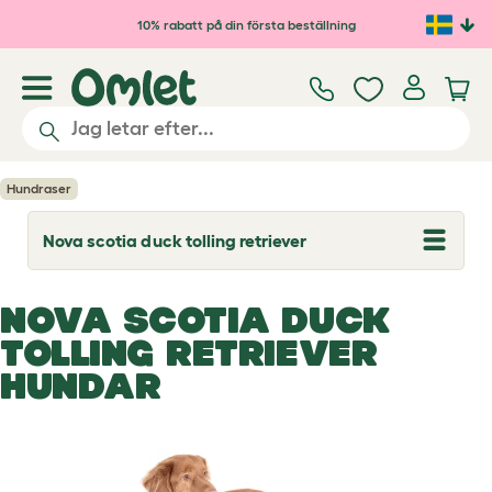
Hoppa till huvudinnehåll
10% rabatt på din första beställning
Hundraser
Nova scotia duck tolling retriever
T
o
g
g
NOVA SCOTIA DUCK
l
e
TOLLING RETRIEVER
d
r
HUNDAR
o
p
d
o
w
n