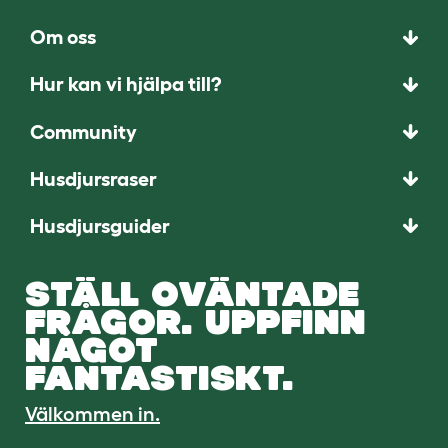
Om oss
Hur kan vi hjälpa till?
Community
Husdjursraser
Husdjursguider
STÄLL OVÄNTADE
FRÅGOR. UPPFINN
NÅGOT
FANTASTISKT.
Välkommen in.