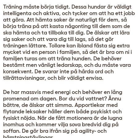
Träning måste börja tidigt. Dessa hundar är väldigt
intelligenta och aktiva, och tycker om att ha ett jobb
att göra. Att hämta saker är naturligt för dem, så
börja träna på att kasta någonting till dem som de
ska hämta och ta tillbaka till dig. De älskar att lära
sig saker och att vara dig till lags, så det gör
träningen lättare. Tollare kan ibland fästa sig extra
mycket vid en person i familjen, så det är bra om ni i
familjen turas om att träna hunden. De behöver
bestämt men vänligt ledarskap, och du måste vara
konsekvent. De svarar inte på hårda ord och
tillrättavisningar, och blir väldigt envisa.
De har massvis med energi och behöver en lång
promenad om dagen. Bor du vid vattnet? Ännu
bättre, de älskar att simma. Apportlekar med
flytande leksaker håller dem både psykiskt och
fysiskt nöjda. När de fått motionera är de lugna
inomhus och kommer vilja sova bredvid dig på
soffan. De gör bra ifrån sig på agility- och
hämtningstävlingar.