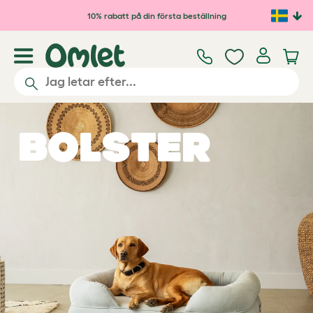
Hoppa till huvudinnehåll
10% rabatt på din första beställning
Bolster