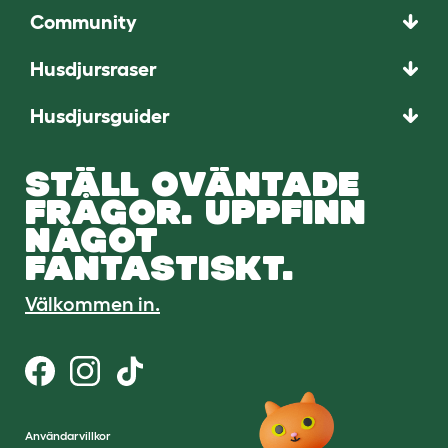
Community
Husdjursraser
Husdjursguider
STÄLL OVÄNTADE
FRÅGOR. UPPFINN
NÅGOT
FANTASTISKT.
Välkommen in.
Användarvillkor