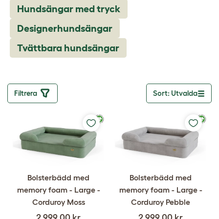
Hundsängar med tryck
Designerhundsängar
Tvättbara hundsängar
Filtrera
Sort: Utvalda
Toggle dro
Bolsterbädd med
Bolsterbädd med
memory foam - Large -
memory foam - Large -
Corduroy Moss
Corduroy Pebble
2 999,00 kr
2 999,00 kr