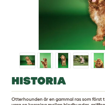
HISTORIA
Otterhounden är en gammal ras som först tr
vara en korsning mellan blodhundar, griffons