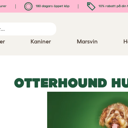
urer
180 dagars öppet köp
10% rabatt på din 
er
Kaniner
Marsvin
H
OTTERHOUND H