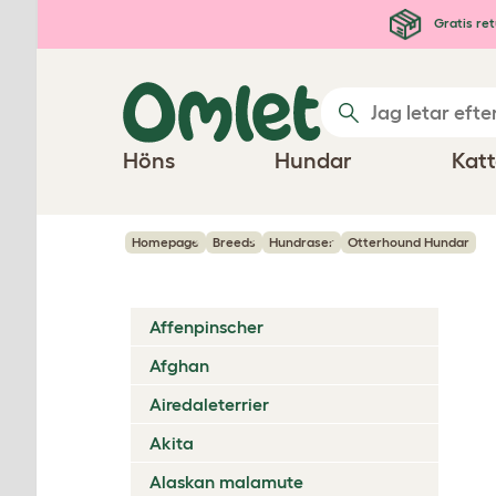
Hoppa till huvudinnehåll
Gratis ret
Höns
Hundar
Katt
Homepage
Breeds
Hundraser
Otterhound Hundar
Affenpinscher
Afghan
Airedaleterrier
Akita
Alaskan malamute