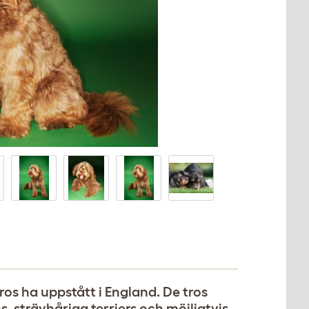
os ha uppstått i England. De tros
, strävhåriga terriers och möjligtvis