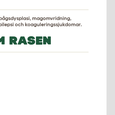
bågsdysplasi, magomvridning,
epilepsi och koaguleringssjukdomar.
M RASEN