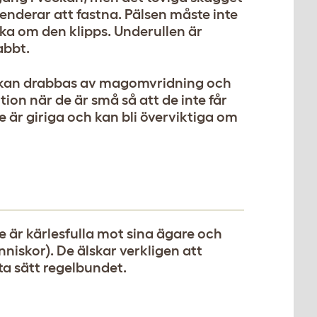
derar att fastna. Pälsen måste inte
baka om den klipps. Underullen är
abbt.
n kan drabbas av magomvridning och
tion när de är små så att de inte får
e är giriga och kan bli överviktiga om
 är kärlesfulla mot sina ägare och
iskor). De älskar verkligen att
tta sätt regelbundet.