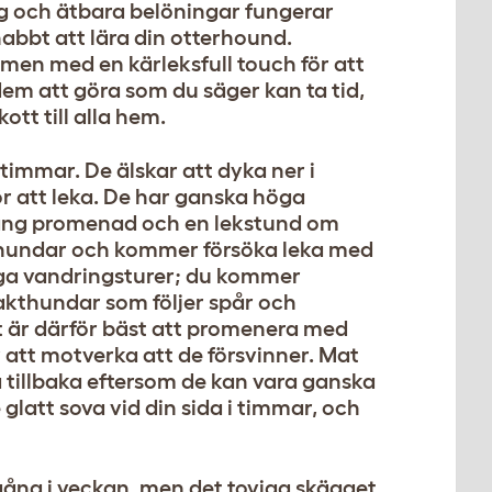
ng och ätbara belöningar fungerar
nabbt att lära din otterhound.
men med en kärleksfull touch för att
dem att göra som du säger kan ta tid,
ott till alla hem.
immar. De älskar att dyka ner i
r att leka. De har ganska höga
lång promenad och en lekstund om
hundar och kommer försöka leka med
långa vandringsturer; du kommer
jakthundar som följer spår och
t är därför bäst att promenera med
r att motverka att de försvinner. Mat
 tillbaka eftersom de kan vara ganska
glatt sova vid din sida i timmar, och
gång i veckan, men det toviga skägget