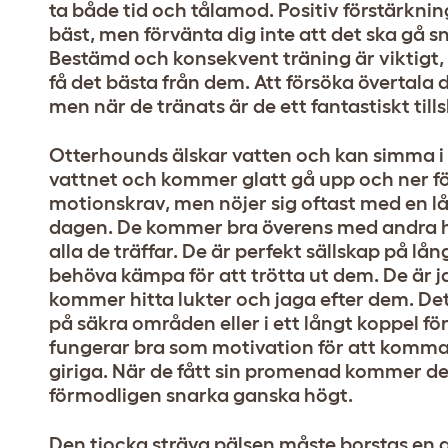
ta både tid och tålamod. Positiv förstärkni
bäst, men förvänta dig inte att det ska gå s
Bestämd och konsekvent träning är viktigt, 
få det bästa från dem. Att försöka övertala 
men när de tränats är de ett fantastiskt tillsk
Otterhounds älskar vatten och kan simma i t
vattnet och kommer glatt gå upp och ner fö
motionskrav, men nöjer sig oftast med en 
dagen. De kommer bra överens med andra 
alla de träffar. De är perfekt sällskap på 
behöva kämpa för att trötta ut dem. De är 
kommer hitta lukter och jaga efter dem. De
på säkra områden eller i ett långt koppel fö
fungerar bra som motivation för att komma
giriga. När de fått sin promenad kommer de 
förmodligen snarka ganska högt.
Den tjocka sträva pälsen måste borstas en 