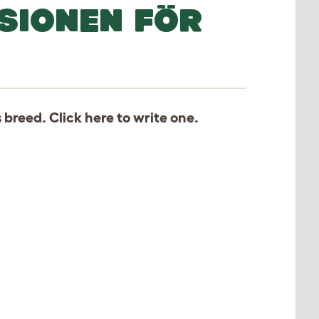
SIONEN FÖR
s breed. Click
here
to write one.