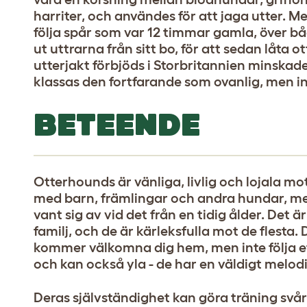
harriter, och användes för att jaga utter. M
följa spår som var 12 timmar gamla, över bå
ut uttrarna från sitt bo, för att sedan låta
utterjakt förbjöds i Storbritannien minskade
klassas den fortfarande som ovanlig, men i
BETEENDE
Otterhounds är vänliga, livlig och lojala m
med barn, främlingar och andra hundar, men
vant sig av vid det från en tidig ålder. Det ä
familj, och de är kärleksfulla mot de flesta.
kommer välkomna dig hem, men inte följa eft
och kan också yla - de har en väldigt melod
Deras självständighet kan göra träning svå