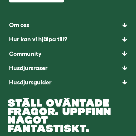
Om oss
Hur kan vi hjälpa till?
Community
Husdjursraser
Husdjursguider
STÄLL OVÄNTADE
FRÅGOR. UPPFINN
NÅGOT
FANTASTISKT.