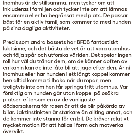
Inomhus är de stillsamma, men tycker om att
inkluderas i familjen och tycker inte om att lämnas
ensamma eller ha begränsat med plats. De passar
bäst för en aktiv familj som kommer ta med hunden
på sina dagliga aktiviteter.
Precis som andra bassets har BFDB fantastiskt
luktsinne, och det bästa de vet är att vara utomhus
och följa spår och utforska världen. Det spelar ingen
roll hur väl du tränar dem, om de känner doften av
en kanin kan de inte låta bli att jaga efter den. Är ni
inomhus eller har hunden i ett långt koppel kommer
hen alltid komma tillbaka när du ropar, men
troligtvis inte om hen får springa fritt utomhus. Var
försiktig om hunden går utan koppel på osäkra
platser, eftersom en av de vanligaste
dödsorsakerna för rasen är att de blir påkörda av
bilar. Jaktinstinkten är starkare än allting annat, och
de kommer inte stanna för en bil. De kräver relativt
mycket motion för att hållas i form och motverka
övervikt.