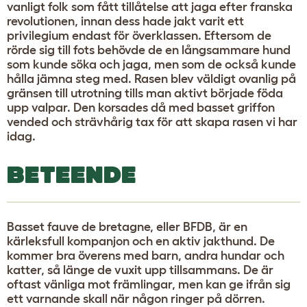
vanligt folk som fått tillåtelse att jaga efter franska
revolutionen, innan dess hade jakt varit ett
privilegium endast för överklassen. Eftersom de
rörde sig till fots behövde de en långsammare hund
som kunde söka och jaga, men som de också kunde
hålla jämna steg med. Rasen blev väldigt ovanlig på
gränsen till utrotning tills man aktivt började föda
upp valpar. Den korsades då med basset griffon
vended och strävhårig tax för att skapa rasen vi har
idag.
BETEENDE
Basset fauve de bretagne, eller BFDB, är en
kärleksfull kompanjon och en aktiv jakthund. De
kommer bra överens med barn, andra hundar och
katter, så länge de vuxit upp tillsammans. De är
oftast vänliga mot främlingar, men kan ge ifrån sig
ett varnande skall när någon ringer på dörren.