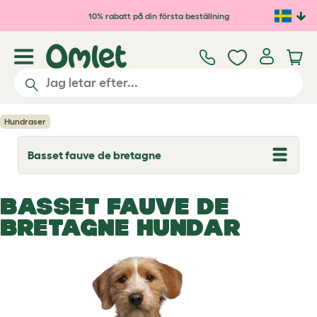
Hoppa till huvudinnehåll
10% rabatt på din första beställning
Hundraser
Basset fauve de bretagne
T
o
g
g
BASSET FAUVE DE
l
e
BRETAGNE HUNDAR
d
r
o
p
d
o
w
n