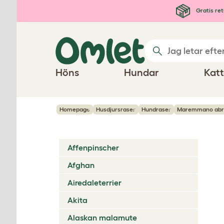
Hoppa till huvudinnehåll
Gratis ret
Höns
Hundar
Katt
Homepage
Husdjursraser
Hundraser
Maremmano abr
Affenpinscher
Afghan
Airedaleterrier
Akita
Alaskan malamute