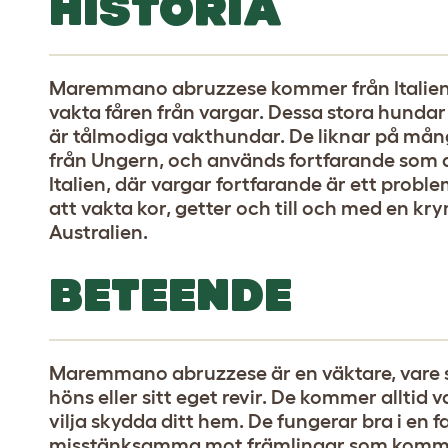
HISTORIA
Maremmano abruzzese kommer från Italien 
vakta fåren från vargar. Dessa stora hundar
är tålmodiga vakthundar. De liknar på må
från Ungern, och används fortfarande som 
Italien, där vargar fortfarande är ett prob
att vakta kor, getter och till och med en 
Australien.
BETEENDE
Maremmano abruzzese är en väktare, vare s
höns eller sitt eget revir. De kommer alltid
vilja skydda ditt hem. De fungerar bra i en 
misstänksamma mot främlingar som kommer 