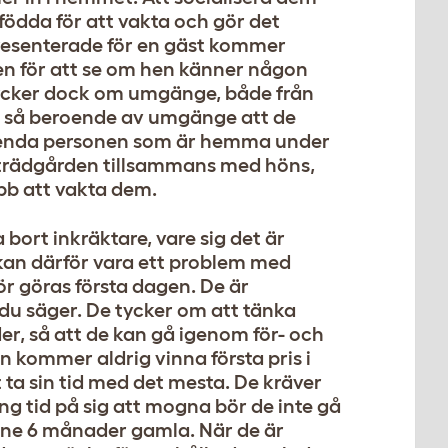
 födda för att vakta och gör det
t presenterade för en gäst kommer
en för att se om hen känner någon
e tycker dock om umgänge, både från
t så beroende av umgänge att de
n enda personen som är hemma under
 i trädgården tillsammans med höns,
bb att vakta dem.
ort inkräktare, vare sig det är
 kan därför vara ett problem med
r göras första dagen. De är
t du säger. De tycker om att tänka
er, så att de kan gå igenom för- och
n kommer aldrig vinna första pris i
 ta sin tid med det mesta. De kräver
g tid på sig att mogna bör de inte gå
one 6 månader gamla. När de är