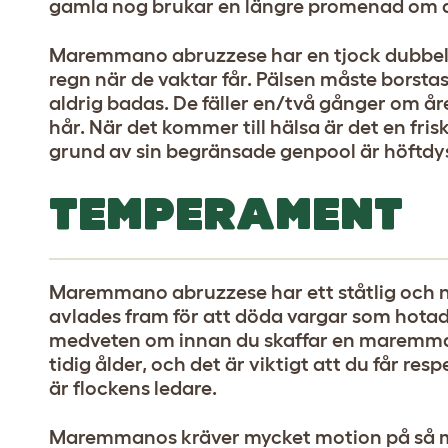
gamla nog brukar en längre promenad om da
Maremmano abruzzese har en tjock dubbel
regn när de vaktar får. Pälsen måste borst
aldrig badas. De fäller en/två gånger om år
hår. När det kommer till hälsa är det en fri
grund av sin begränsade genpool är höftdysp
TEMPERAMENT
Maremmano abruzzese har ett ståtlig och 
avlades fram för att döda vargar som hotad
medveten om innan du skaffar en maremmano
tidig ålder, och det är viktigt att du får re
är flockens ledare.
Maremmanos kräver mycket motion på så må