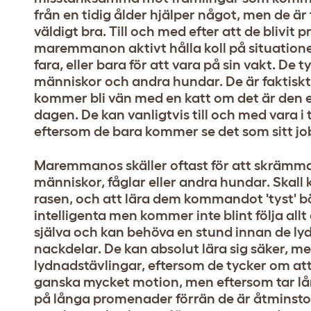
från en tidig ålder hjälper något, men de är
väldigt bra. Till och med efter att de blivi
maremmanon aktivt hålla koll på situation
fara, eller bara för att vara på sin vakt. D
människor och andra hundar. De är faktisk
kommer bli vän med en katt om det är de
dagen. De kan vanligtvis till och med vara
eftersom de bara kommer se det som sitt jo
Maremmanos skäller oftast för att skrämma b
människor, fåglar eller andra hundar. Skall
rasen, och att lära dem kommandot 'tyst' bö
intelligenta men kommer inte blint följa all
själva och kan behöva en stund innan de lyd
nackdelar. De kan absolut lära sig säker, me
lydnadstävlingar, eftersom de tycker om att
ganska mycket motion, men eftersom tar lån
på långa promenader förrän de är åtminst