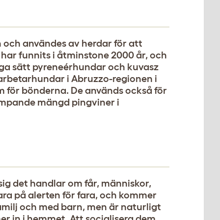
och användes av herdar för att
 har funnits i åtminstone 2000 år, och
nga sätt pyreneérhundar och kuvasz
arbetarhundar i Abruzzo-regionen i
lem för bönderna. De används också för
krympande mängd pingviner i
ig det handlar om får, människor,
 vara på alerten för fara, och kommer
familj och med barn, men är naturligt
in i hemmet. Att socialisera dem