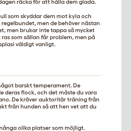
gen räcka för att hålla dem glada.
ull som skyddar dem mot kyla och
as regelbundet, men de behöver nästan
et, men brukar inte tappa så mycket
sk ras som sällan får problem, men på
lasi väldigt vanligt.
något barskt temperament. De
e deras flock, och det måste du vara
. De kräver auktoritär träning från
spekt från hunden så att hen vet att du
nga olika platser som möjligt.