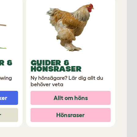
R &
GUIDER &
HÖNSRASER
Swing
Ny hönsägare? Lär dig allt du
behöver veta
ker
Allt om höns
r
Hönsraser