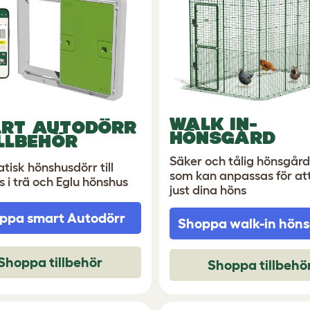
WALK IN-
RT AUTODÖRR
HÖNSGÅRD
ILLBEHÖR
Säker och tålig hönsgård 
isk hönshusdörr till
som kan anpassas för at
 i trä och Eglu hönshus
just dina höns
ppa smart Autodörr
Shoppa walk-in hön
Shoppa tillbehör
Shoppa tillbehö