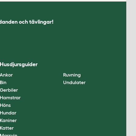
udanden och tävlingar!
Husdjursguider
Ankor
Ruvning
Bin
Undulater
Gerbiler
Hamstrar
Höns
Hundar
Kaniner
Katter
Marsvin