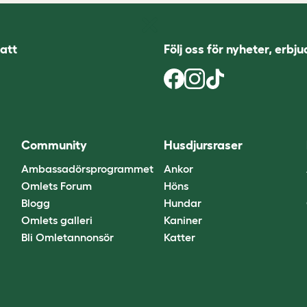
att
Följ oss för nyheter, erbj
Community
Husdjursraser
Ambassadörsprogrammet
Ankor
Omlets Forum
Höns
Blogg
Hundar
Omlets galleri
Kaniner
Bli Omletannonsör
Katter