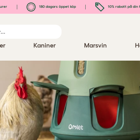
urer
180 dagars öppet köp
10% rabatt på din 
er
Kaniner
Marsvin
H