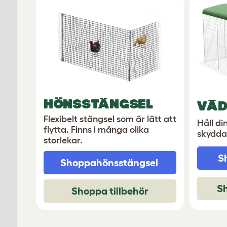
HÖNSSTÄNGSEL
VÄD
Flexibelt stängsel som är lätt att
Håll di
flytta. Finns i många olika
skydda
storlekar.
S
Shoppa
hönsstängsel
S
Shoppa tillbehör