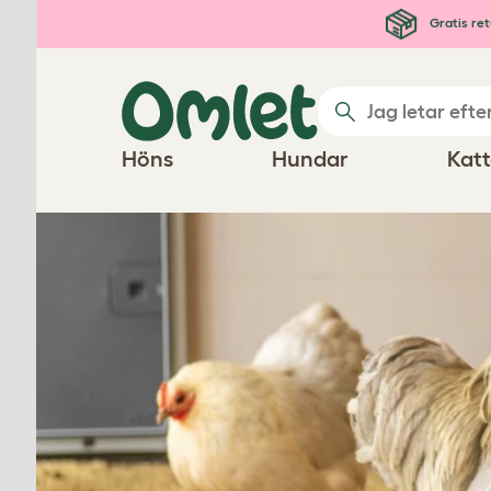
Hoppa till huvudinnehåll
Gratis ret
Höns
Hundar
Katt