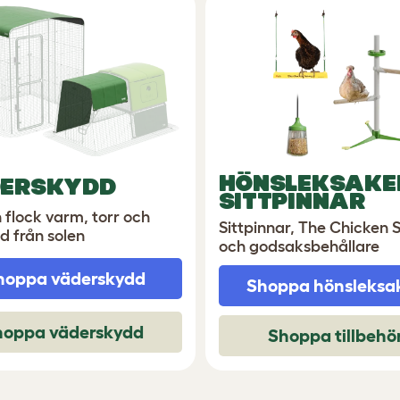
HÖNSLEKSAKE
ERSKYDD
SITTPINNAR
n flock varm, torr och
Sittpinnar, The Chicken 
d från solen
och godsaksbehållare
hoppa väderskydd
Shoppa hönsleksa
hoppa väderskydd
Shoppa tillbehö