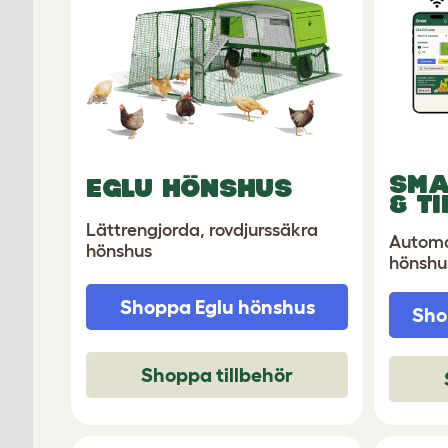
SMA
EGLU HÖNSHUS
& T
Lättrengjorda, rovdjurssäkra
Automat
hönshus
hönshus
Shoppa Eglu hönshus
Sho
Shoppa tillbehör