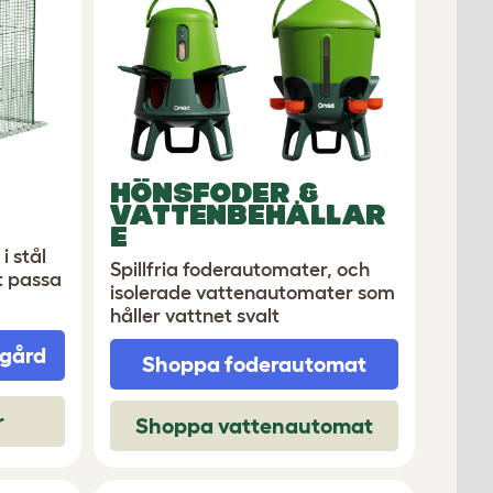
HÖNSFODER &
VATTENBEHÅLLAR
E
i stål
Spillfria foderautomater, och
t passa
isolerade vattenautomater som
håller vattnet svalt
sgård
Shoppa foderautomat
r
Shoppa vattenautomat