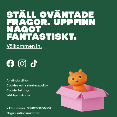
STÄLL OVÄNTADE
FRÅGOR. UPPFINN
NÅGOT
FANTASTISKT.
Välkommen in.
Användarvillkor
Cookies och sekretesspolicy
Cookie Settings
Webbplatskarta
VAT-nummer: SE502080795301
Organisationsnummer: