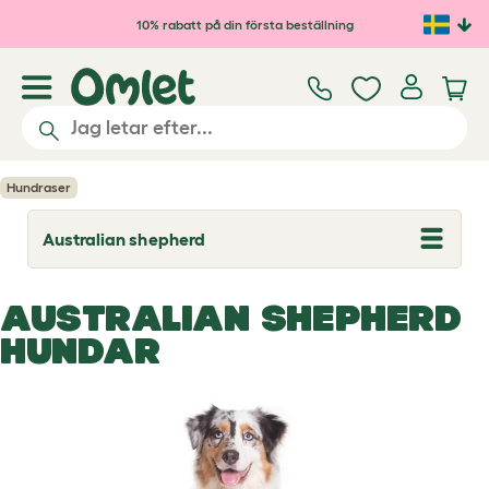
Hoppa till huvudinnehåll
10% rabatt på din första beställning
Hundraser
Australian shepherd
T
o
g
g
AUSTRALIAN SHEPHERD
l
e
HUNDAR
d
r
o
p
d
o
w
n