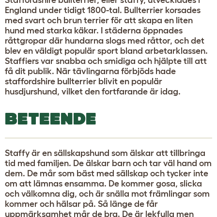
England under tidigt 1800-tal. Bullterrier korsades
med svart och brun terrier för att skapa en liten
hund med starka käkar. I städerna öppnades
råttgropar där hundarna slogs med råttor, och det
blev en väldigt populär sport bland arbetarklassen.
Staffiers var snabba och smidiga och hjälpte till att
få dit publik. När tävlingarna förbjöds hade
staffordshire bullterrier blivit en populär
husdjurshund, vilket den fortfarande är idag.
BETEENDE
Staffy är en sällskapshund som älskar att tillbringa
tid med familjen. De älskar barn och tar väl hand om
dem. De mår som bäst med sällskap och tycker inte
om att lämnas ensamma. De kommer gosa, slicka
och välkomna dig, och är snälla mot främlingar som
kommer och hälsar på. Så länge de får
uppmärksamhet mår de bra. De är lekfulla men