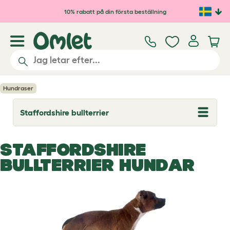
Hoppa till huvudinnehåll
10% rabatt på din första beställning
Hundraser
Staffordshire bullterrier
T
o
g
g
STAFFORDSHIRE
l
e
BULLTERRIER HUNDAR
d
r
o
p
d
o
w
n