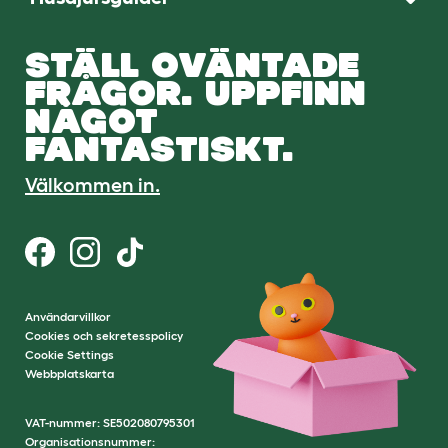
STÄLL OVÄNTADE
FRÅGOR. UPPFINN
NÅGOT
FANTASTISKT.
Välkommen in.
Användarvillkor
Cookies och sekretesspolicy
Cookie Settings
Webbplatskarta
VAT-nummer: SE502080795301
Organisationsnummer: