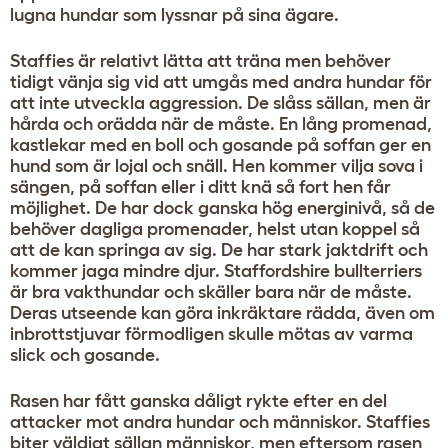
lugna hundar som lyssnar på sina ägare.
Staffies är relativt lätta att träna men behöver
tidigt vänja sig vid att umgås med andra hundar för
att inte utveckla aggression. De slåss sällan, men är
hårda och orädda när de måste. En lång promenad,
kastlekar med en boll och gosande på soffan ger en
hund som är lojal och snäll. Hen kommer vilja sova i
sängen, på soffan eller i ditt knä så fort hen får
möjlighet. De har dock ganska hög energinivå, så de
behöver dagliga promenader, helst utan koppel så
att de kan springa av sig. De har stark jaktdrift och
kommer jaga mindre djur. Staffordshire bullterriers
är bra vakthundar och skäller bara när de måste.
Deras utseende kan göra inkräktare rädda, även om
inbrottstjuvar förmodligen skulle mötas av varma
slick och gosande.
Rasen har fått ganska dåligt rykte efter en del
attacker mot andra hundar och människor. Staffies
biter väldigt sällan människor, men eftersom rasen