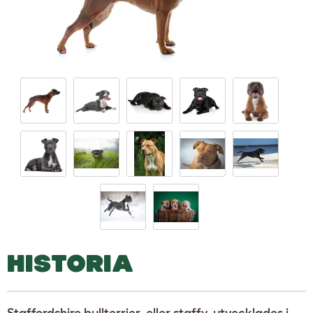
HISTORIA
Staffordshire bullterrier, eller staffy, utvecklades i