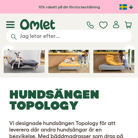
Hoppa till huvudinnehåll
10% rabatt på din första beställning
Spela video
Previous
Ne
HUNDSÄNGEN
TOPOLOGY
Vi designade hundsängen Topology för att
leverera där andra hundsängar är en
besvikelse. Med bäddmadrasser som dras på