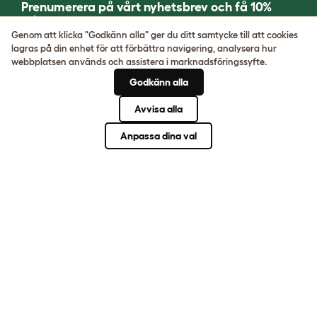
Prenumerera på vårt nyhetsbrev och få 10%
rabatt
Genom att klicka "Godkänn alla" ger du ditt samtycke till att cookies
lagras på din enhet för att förbättra navigering, analysera hur
REGISTRERA DIG
webbplatsen används och assistera i marknadsföringssyfte.
Godkänn alla
Avvisa alla
Om oss
Anpassa dina val
Hur kan vi hjälpa till?
Community
Husdjursraser
Husdjursguider
STÄLL OVÄNTADE