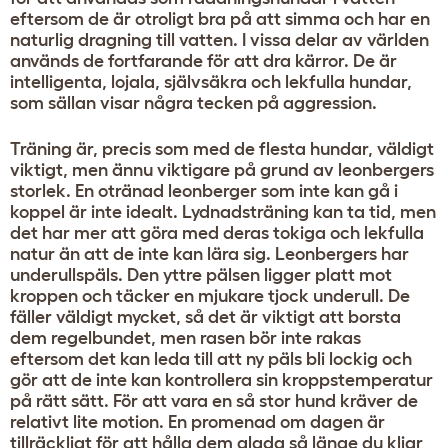
eftersom de är otroligt bra på att simma och har en
naturlig dragning till vatten. I vissa delar av världen
används de fortfarande för att dra kärror. De är
intelligenta, lojala, självsäkra och lekfulla hundar,
som sällan visar några tecken på aggression.
Träning är, precis som med de flesta hundar, väldigt
viktigt, men ännu viktigare på grund av leonbergers
storlek. En otränad leonberger som inte kan gå i
koppel är inte idealt. Lydnadsträning kan ta tid, men
det har mer att göra med deras tokiga och lekfulla
natur än att de inte kan lära sig. Leonbergers har
underullspäls. Den yttre pälsen ligger platt mot
kroppen och täcker en mjukare tjock underull. De
fäller väldigt mycket, så det är viktigt att borsta
dem regelbundet, men rasen bör inte rakas
eftersom det kan leda till att ny päls bli lockig och
gör att de inte kan kontrollera sin kroppstemperatur
på rätt sätt. För att vara en så stor hund kräver de
relativt lite motion. En promenad om dagen är
tillräckligt för att hålla dem glada så länge du kliar