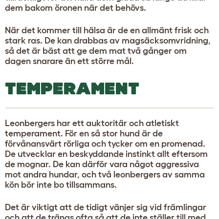
dem bakom öronen när det behövs.
När det kommer till hälsa är de en allmänt frisk och
stark ras. De kan drabbas av magsäcksomvridning,
så det är bäst att ge dem mat två gånger om
dagen snarare än ett större mål.
TEMPERAMENT
Leonbergers har ett auktoritär och atletiskt
temperament. För en så stor hund är de
förvånansvärt rörliga och tycker om en promenad.
De utvecklar en beskyddande instinkt allt eftersom
de mognar. De kan därför vara något aggressiva
mot andra hundar, och två leonbergers av samma
kön bör inte bo tillsammans.
Det är viktigt att de tidigt vänjer sig vid främlingar
och att de tränas ofta så att de inte ställer till med