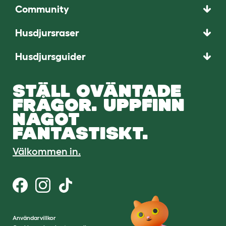
Community
Husdjursraser
Husdjursguider
STÄLL OVÄNTADE
FRÅGOR. UPPFINN
NÅGOT
FANTASTISKT.
Välkommen in.
Användarvillkor