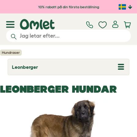
Hoppa till huvudinnehåll
10% rabatt på din första beställning
Hundraser
Leonberger
T
o
g
g
LEONBERGER HUNDAR
l
e
d
r
o
p
d
o
w
n