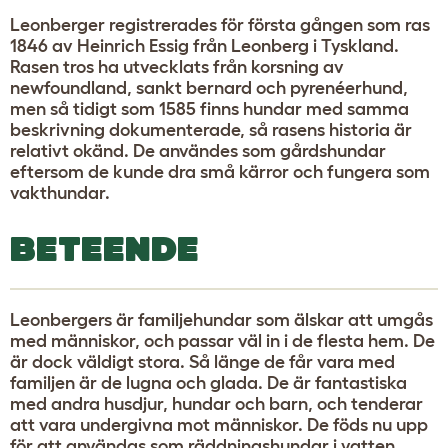
Leonberger registrerades för första gången som ras
1846 av Heinrich Essig från Leonberg i Tyskland.
Rasen tros ha utvecklats från korsning av
newfoundland, sankt bernard och pyrenéerhund,
men så tidigt som 1585 finns hundar med samma
beskrivning dokumenterade, så rasens historia är
relativt okänd. De användes som gårdshundar
eftersom de kunde dra små kärror och fungera som
vakthundar.
BETEENDE
Leonbergers är familjehundar som älskar att umgås
med människor, och passar väl in i de flesta hem. De
är dock väldigt stora. Så länge de får vara med
familjen är de lugna och glada. De är fantastiska
med andra husdjur, hundar och barn, och tenderar
att vara undergivna mot människor. De föds nu upp
för att användas som räddningshundar i vatten