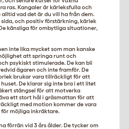
er, och senare kurser för vuxna
ora ras. Kangaler är kärleksfulla och
alltid vad det är du vill ha från dem.
n sida, och positiv förstärkning, kärlek
e känsliga för ombytliga situationer,
en inte lika mycket som man kanske
jlighet att springa runt och
och psykiskt stimulerade. De kan bli
edvid ägaren och inte framför. De
ek brukar vara tillräckligt för att
set. De klarar sig inte bra i ett litet
äkert stängsel för att motverka
a ett stort hål i gräsmattan för att
tillräckligt med motion kommer de vara
för möjliga inkräktare.
 förrän vid 3 års ålder. De tycker om