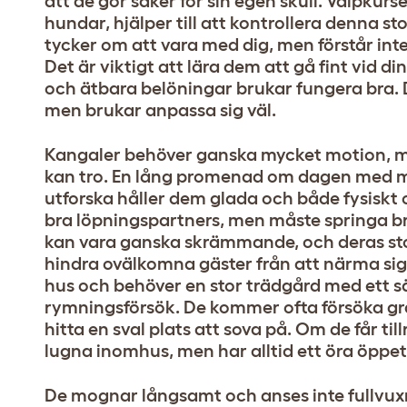
att de gör saker för sin egen skull. Valpkurs
hundar, hjälper till att kontrollera denna st
tycker om att vara med dig, men förstår inte 
Det är viktigt att lära dem att gå fint vid di
och ätbara belöningar brukar fungera bra. D
men brukar anpassa sig väl.
Kangaler behöver ganska mycket motion, m
kan tro. En lång promenad om dagen med mö
utforska håller dem glada och både fysiskt 
bra löpningspartners, men måste springa br
kan vara ganska skrämmande, och deras storl
hindra ovälkomna gäster från att närma sig hu
hus och behöver en stor trädgård med ett s
rymningsförsök. De kommer ofta försöka gräv
hitta en sval plats att sova på. Om de får 
lugna inomhus, men har alltid ett öra öppet 
De mognar långsamt och anses inte fullvuxna