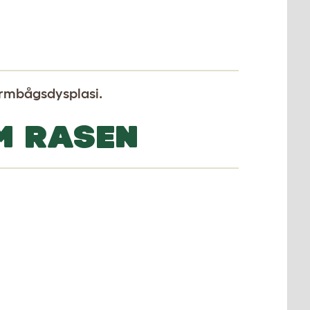
armbågsdysplasi.
M RASEN