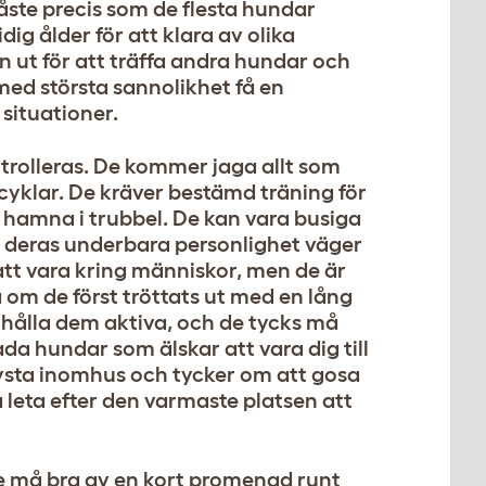
åste precis som de flesta hundar
ig ålder för att klara av olika
n ut för att träffa andra hundar och
ed största sannolikhet få en
situationer.
ontrolleras. De kommer jaga allt som
h cyklar. De kräver bestämd träning för
t hamna i trubbel. De kan vara busiga
en deras underbara personlighet väger
 att vara kring människor, men de är
om de först tröttats ut med en lång
t hålla dem aktiva, och de tycks må
da hundar som älskar att vara dig till
s tysta inomhus och tycker om att gosa
 leta efter den varmaste platsen att
te må bra av en kort promenad runt