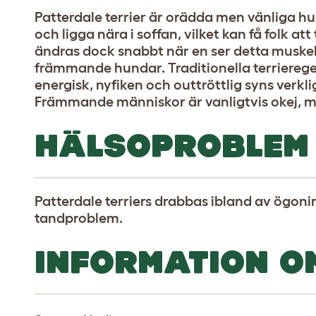
Patterdale terrier är orädda men vänliga h
och ligga nära i soffan, vilket kan få folk att
ändras dock snabbt när en ser detta muskelp
främmande hundar. Traditionella terriereg
energisk, nyfiken och outtröttlig syns verkli
Främmande människor är vanligtvis okej, me
HÄLSOPROBLEM
Patterdale terriers drabbas ibland av ögon
tandproblem.
INFORMATION O