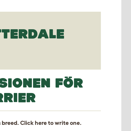
TTERDALE
SIONEN FÖR
RRIER
s breed. Click
here
to write one.