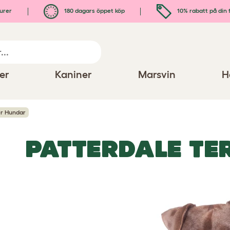
urer
180 dagars öppet köp
10% rabatt på din 
er
Kaniner
Marsvin
H
er Hundar
PATTERDALE TE