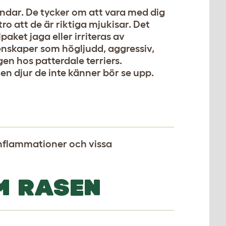
undar. De tycker om att vara med dig
 tro att de är riktiga mjukisar. Det
aket jaga eller irriteras av
enskaper som högljudd, aggressiv,
gen hos patterdale terriers.
n djur de inte känner bör se upp.
inflammationer och vissa
M RASEN