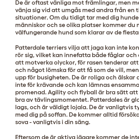
De är oftast vänliga mot främlingar, men m
vänja sig vid att umgås med andra från en tid
situationer. Om du tidigt tar med dig hunde
människor och se olika platser kommer du m
välfungerande hund som klarar av de flesta 
Patterdale terriers vilja att jaga kan inte k
rör sig, vilket kan innefatta både fåglar oc
att motverka olyckor, för rasen tenderar at
och något lömska för att få som de vill, m
upp för busigheten. De är roliga och älskar
inte för krävande och kan lämnas ensamma 
promenad. Agility och flyball är bra sätt at
bra av tävlingsmomentet. Patterdales är gla
lags, och är väldigt lojala. De är vanligtvi
med dig på soffan. De kommer alltid försöka
sova - vanligtvis i din säng.
Eftersom de är aktiva jägare kommer de in