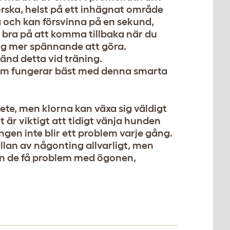
orska, helst på ett inhägnat område
ga och kan försvinna på en sekund,
is bra på att komma tillbaka när du
ng mer spännande att göra.
änd detta vid träning.
öm fungerar bäst med denna smarta
ete, men klorna kan växa sig väldigt
 är viktigt att tidigt vänja hunden
ingen inte blir ett problem varje gång.
llan av någonting allvarligt, men
kan de få problem med ögonen,