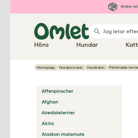
Hoppa till huvudinnehåll
Gratis ret
Höns
Hundar
Katt
Homepage
Husdjursraser
Hundraser
Patterdale terri
Affenpinscher
Afghan
Airedaleterrier
Akita
Alaskan malamute