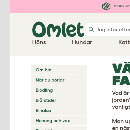
Hoppa till huvudinnehåll
Gratis ret
Höns
Hundar
Katt
VÄ
Om bin
FA
När du börjar
Biodling
Vad är 
jorden?
Biårstider
vanligt
Bihälsa
Honung och vax
Man up
en näs