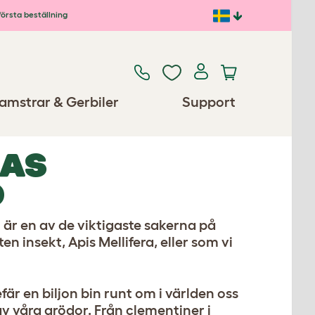
första beställning
amstrar & Gerbiler
Support
NAS
D
ch är en av de viktigaste sakerna på
en insekt, Apis Mellifera, eller som vi
r en biljon bin runt om i världen oss
 våra grödor. Från clementiner i