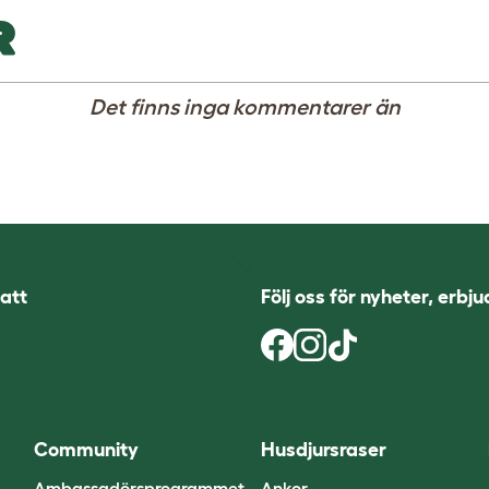
R
Det finns inga kommentarer än
att
Följ oss för nyheter, erbj
Community
Husdjursraser
Ambassadörsprogrammet
Ankor