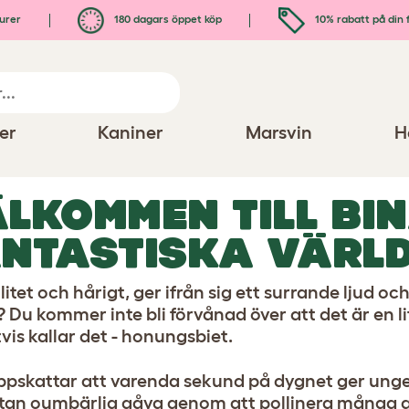
urer
180 dagars öppet köp
10% rabatt på din 
er
Kaniner
Marsvin
H
LKOMMEN TILL BI
NTASTISKA VÄRL
litet och hårigt, ger ifrån sig ett surrande ljud o
 Du kommer inte bli förvånad över att det är en lit
vis kallar det - honungsbiet.
pskattar att varenda sekund på dygnet ger ungefä
tan oumbärlig gåva genom att pollinera många av