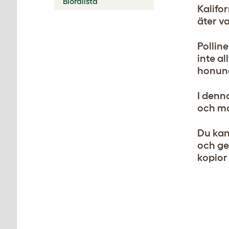
Biordlista
Kalifor
äter v
Polline
inte al
honung
I denn
och ma
Du kan
och ge
kopior 