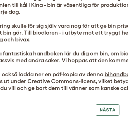
nien till kål i Kina - bin är väsentliga för produkt
arje dag.
ring skulle för sig själv vara nog för att ge bin pri
lt bin gör. Till biodlaren - i utbyte mot ett trygg
 och bivax.
a fantastiska handboken lär du dig om bin, om bio
ssvis med andra saker. Vi hoppas att den kommer ins
 också ladda ner en pdf-kopia av denna
bihandb
s ut under Creative Commons-licens, vilket betyd
du vill och ge bort dem till vänner som kanske ock
NÄSTA