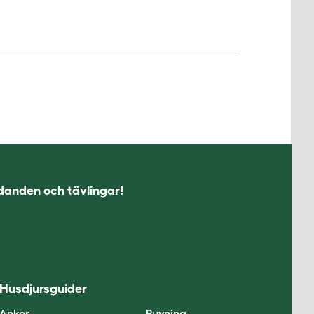
udanden och tävlingar!
Husdjursguider
Ankor
Ruvning