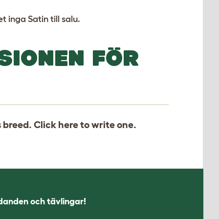
et inga Satin till salu.
SIONEN FÖR
s breed. Click
here
to write one.
udanden och tävlingar!