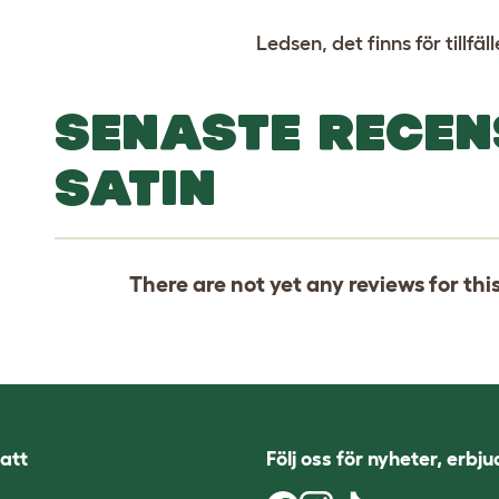
Ledsen, det finns för tillfäll
SENASTE RECEN
SATIN
There are not yet any reviews for thi
att
Följ oss för nyheter, erbj