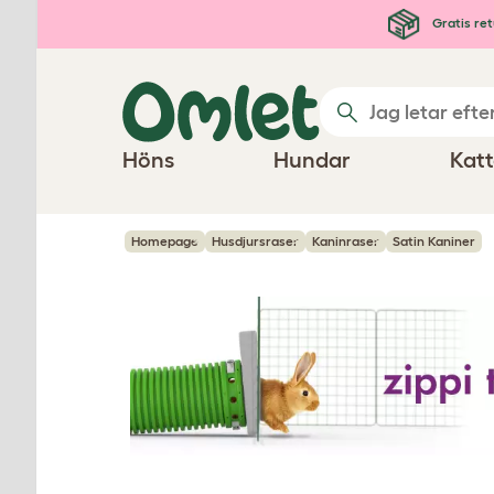
Hoppa till huvudinnehåll
Gratis ret
Höns
Hundar
Katt
Homepage
Husdjursraser
Kaninraser
Satin Kaniner