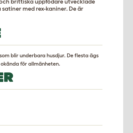
, och brittiska uppfödare utvecklade
 satiner med rex-kaniner. De är
E
 som blir underbara husdjur. De flesta ägs
t okända för allmänheten.
ER
.