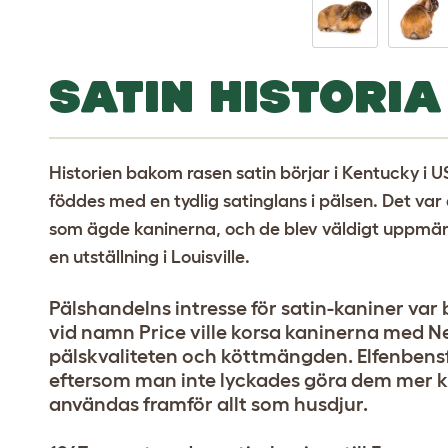
SATIN HISTORIA
Historien bakom rasen satin börjar i Kentucky i 
föddes med en tydlig satinglans i pälsen. Det v
som ägde kaninerna, och de blev väldigt uppm
en utställning i Louisville.
Pälshandelns intresse för satin-kaniner v
vid namn Price ville korsa kaninerna med N
pälskvaliteten och köttmängden. Elfenbens
eftersom man inte lyckades göra dem mer kr
användas framför allt som husdjur.