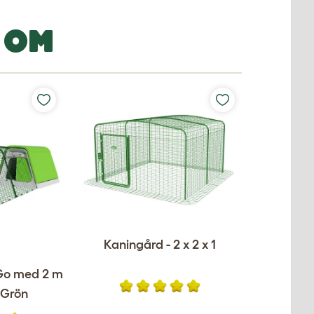
 OM
Kaningård - 2 x 2 x 1
 Go med 2 m
 Grön