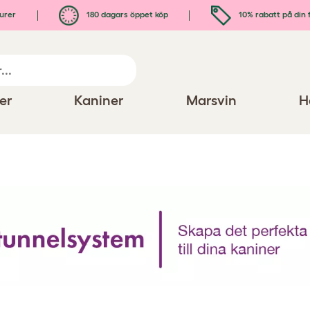
urer
180 dagars öppet köp
10% rabatt på din 
er
Kaniner
Marsvin
H