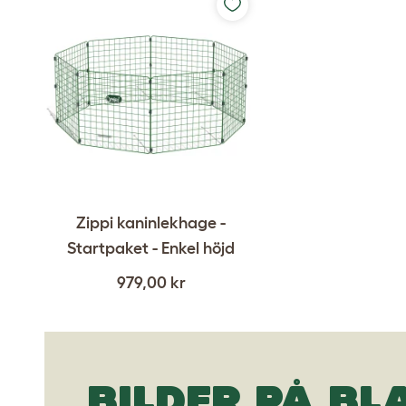
Zippi kaninlekhage -
Startpaket - Enkel höjd
979,00 kr
BILDER PÅ BL