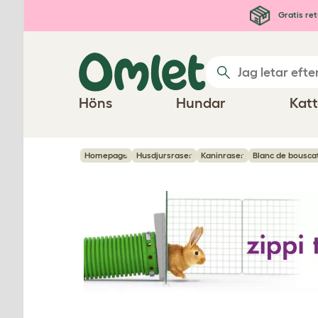
Hoppa till huvudinnehåll
Gratis ret
Höns
Hundar
Katt
Homepage
Husdjursraser
Kaninraser
Blanc de bousca