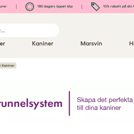
urer
180 dagars öppet köp
10% rabatt på din 
er
Kaniner
Marsvin
H
t Kaniner