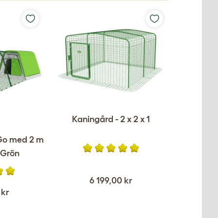
Kaningård - 2 x 2 x 1
 Go med 2 m
 Grön
6 199,00 kr
 kr