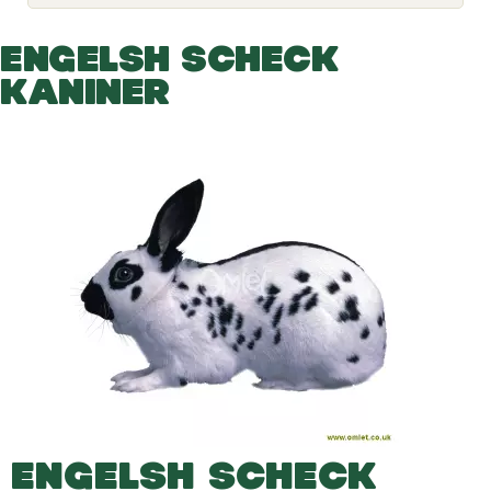
o
g
g
ENGELSH SCHECK
l
e
KANINER
d
r
o
p
d
o
w
n
ENGELSH SCHECK