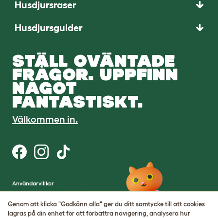
Husdjursraser
Husdjursguider
STÄLL OVÄNTADE
FRÅGOR. UPPFINN
NÅGOT
FANTASTISKT.
Välkommen in.
Användarvillkor
Cookies och sekretesspolicy
Cookie Settings
Genom att klicka "Godkänn alla" ger du ditt samtycke till att cookies
Webbplatskarta
lagras på din enhet för att förbättra navigering, analysera hur