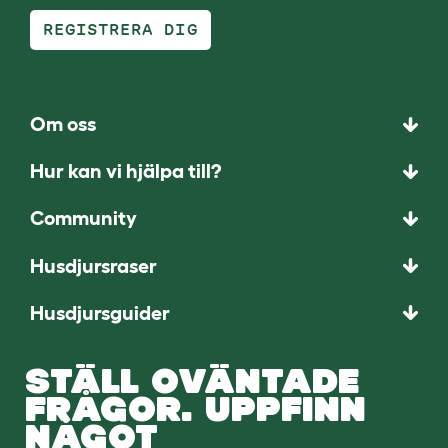
REGISTRERA DIG
Om oss
Hur kan vi hjälpa till?
Community
Husdjursraser
Husdjursguider
STÄLL OVÄNTADE
FRÅGOR. UPPFINN
NÅGOT