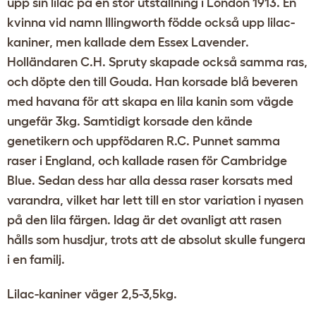
upp sin lilac på en stor utställning i London 1913. En
kvinna vid namn Illingworth födde också upp lilac-
kaniner, men kallade dem Essex Lavender.
Holländaren C.H. Spruty skapade också samma ras,
och döpte den till Gouda. Han korsade blå beveren
med havana för att skapa en lila kanin som vägde
ungefär 3kg. Samtidigt korsade den kände
genetikern och uppfödaren R.C. Punnet samma
raser i England, och kallade rasen för Cambridge
Blue. Sedan dess har alla dessa raser korsats med
varandra, vilket har lett till en stor variation i nyasen
på den lila färgen. Idag är det ovanligt att rasen
hålls som husdjur, trots att de absolut skulle fungera
i en familj.
Lilac-kaniner väger 2,5-3,5kg.