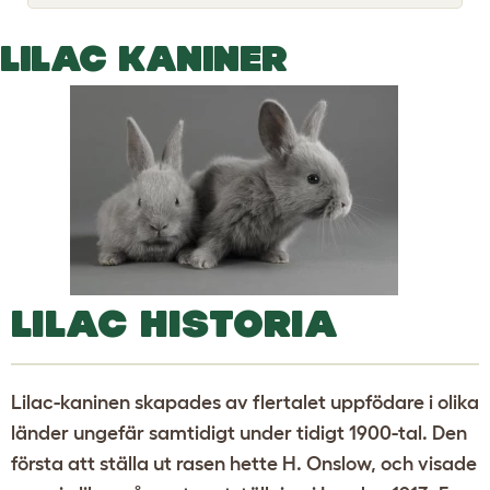
o
g
g
LILAC KANINER
l
e
d
r
o
p
d
o
w
n
LILAC HISTORIA
Lilac-kaninen skapades av flertalet uppfödare i olika
länder ungefär samtidigt under tidigt 1900-tal. Den
första att ställa ut rasen hette H. Onslow, och visade