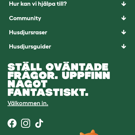
Hur kan vi hjälpa till?
Community
Husdjursraser
Husdjursguider
STÄLL OVÄNTADE
FRÅGOR. UPPFINN
NÅGOT
FANTASTISKT.
Välkommen in.