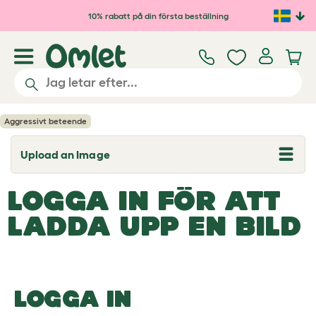
Hoppa till huvudinnehåll
10% rabatt på din första beställning
Aggressivt beteende
Upload an Image
T
o
g
LOGGA IN FÖR ATT
g
l
e
LADDA UPP EN BILD
d
r
o
p
d
o
LOGGA IN
w
n