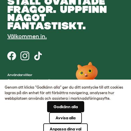
STÄLL OVÄNTADE
FRÅGOR. UPPFINN
NÅGOT
FANTASTISKT.
Välkommen in.
Användarvillkor
Cookies och sekretesspolicy
Cookie Settings
Genom att klicka "Godkänn alla" ger du ditt samtycke till att cookies
Webbplatskarta
lagras på din enhet för att förbättra navigering, analysera hur
webbplatsen används och assistera i marknadsföringssyfte.
VAT-nummer: SE502080795301
Godkänn alla
Organisationsnummer:
05028498
Avvisa alla
© Omlet 2026
Anpassa dina val