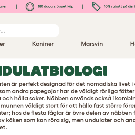
urer
180 dagars öppet köp
10% rabatt på din 
er
Kaniner
Marsvin
H
DULATBIOLOGI
ten är perfekt designad för det nomadiska livet i
 som andra papegojor har de väldigt rörliga fötter
 och hålla saker. Näbben används också i kombin
munnen väldigt stort för att hålla fast större före
er; hos de flesta fåglar är övre delen av näbben fä
av käken som kan röra sig, men undulater och an
et.