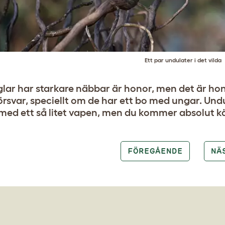
Ett par undulater i det vilda
lar har starkare näbbar är honor, men det är h
försvar, speciellt om de har ett bo med ungar. Un
med ett så litet vapen, men du kommer absolut kä
FÖREGÅENDE
NÄ