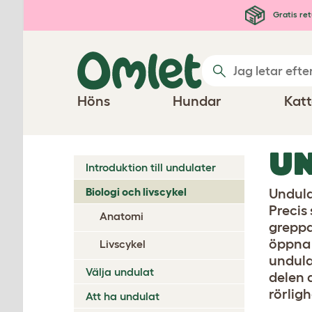
Hoppa till huvudinnehåll
Gratis ret
Höns
Hundar
Katt
UN
Introduktion till undulater
Biologi och livscykel
Undula
Precis
Anatomi
greppa
öppna 
Livscykel
undulat
Välja undulat
delen 
rörligh
Att ha undulat