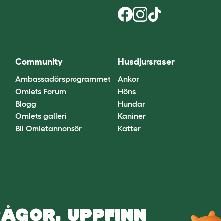
Community
Husdjursraser
Ambassadörsprogrammet
Ankor
Omlets Forum
Höns
Blogg
Hundar
Omlets galleri
Kaniner
Bli Omletannonsör
Katter
ÅGOR. UPPFINN