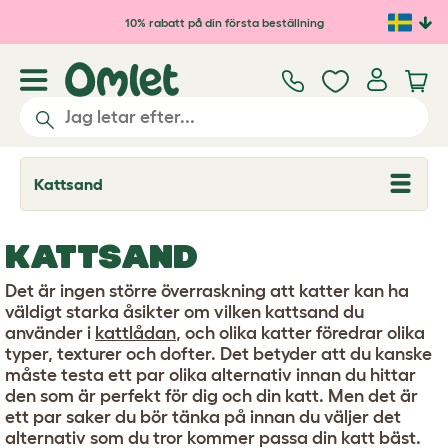
Hoppa till huvudinnehåll
10% rabatt på din första beställning
Kattsand
T
o
g
g
KATTSAND
l
e
d
Det är ingen större överraskning att katter kan ha
r
väldigt starka åsikter om vilken kattsand du
o
använder i
kattlådan
, och olika katter föredrar olika
p
d
typer, texturer och dofter. Det betyder att du kanske
o
måste testa ett par olika alternativ innan du hittar
w
den som är perfekt för dig och din katt. Men det är
n
ett par saker du bör tänka på innan du väljer det
alternativ som du tror kommer passa din katt bäst.