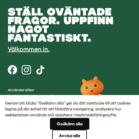
STÄLL OVÄNTADE
FRÅGOR. UPPFINN
NÅGOT
FANTASTISKT.
Välkommen in.
Användarvillkor
Cookies och sekretesspolicy
Cookie Settings
Genom att klicka "Godkänn alla" ger du ditt samtycke till att cookies
Hemsidekarta
lagras på din enhet för att förbättra navigering, analysera hur
webbplatsen används och assistera i marknadsföringssyfte.
VAT-nummer: SE502080795301
Godkänn alla
Organisationsnummer:
05028498
Avvisa alla