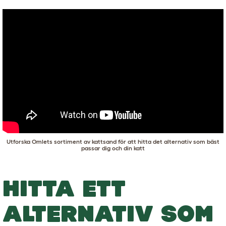
Utforska
Omlets sortiment av kattsand
för att hitta det alternativ som bäst
passar dig och din katt
HITTA ETT
ALTERNATIV SOM