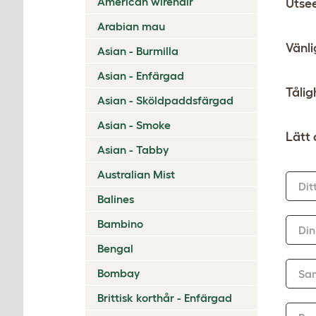
American wirehair
Utse
Arabian mau
Vänl
Asian - Burmilla
Asian - Enfärgad
Tålig
Asian - Sköldpaddsfärgad
Asian - Smoke
Lätt 
Asian - Tabby
Australian Mist
Dit
Balines
Bambino
Din
Bengal
Bombay
Sa
Brittisk korthår - Enfärgad