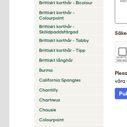
Re
Brittiskt korthår - Bicolour
Brittiskt korthår -
Colourpoint
Brittiskt korthår -
Sköldpaddsfärgad
Säker
Brittiskt korthår - Tabby
Brittiskt korthår - Tipp
Brittiskt långhår
Burma
Pleas
California Spangles
våra 
Chantilly
Pu
Chartreux
Chausie
Colourpoint