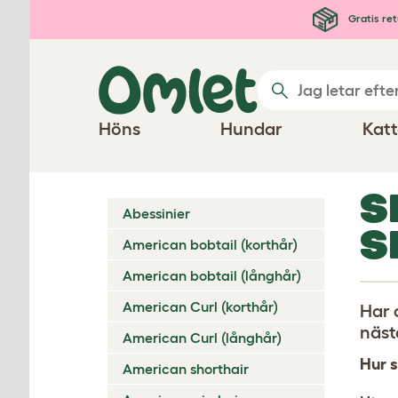
Hoppa till huvudinnehåll
Gratis ret
Höns
Hundar
Katt
S
Abessinier
S
American bobtail (korthår)
American bobtail (långhår)
American Curl (korthår)
Har 
näst
American Curl (långhår)
Hur s
American shorthair