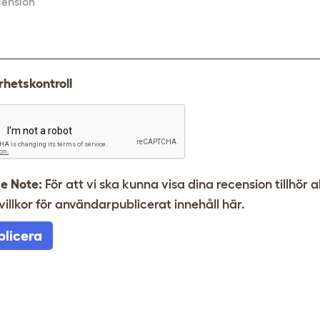
cension
hetskontroll
e Note:
För att vi ska kunna visa dina recension tillhör 
villkor för användarpublicerat innehåll
här
.
blicera