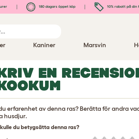
urer
180 dagars öppet köp
10% rabatt på din 
er
Kaniner
Marsvin
H
KRIV EN RECENSIO
KOOKUM
du erfarenhet av denna ras? Berätta för andra vad
a husdjur.
kulle du betygsätta denna ras?