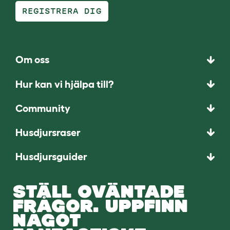
REGISTRERA DIG
Om oss
Hur kan vi hjälpa till?
Community
Husdjursraser
Husdjursguider
STÄLL OVÄNTADE
FRÅGOR. UPPFINN
NÅGOT