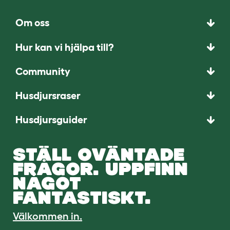
Om oss
Hur kan vi hjälpa till?
Community
Husdjursraser
Husdjursguider
STÄLL OVÄNTADE
FRÅGOR. UPPFINN
NÅGOT
FANTASTISKT.
Välkommen in.