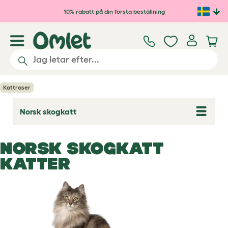
Hoppa till huvudinnehåll
10% rabatt på din första beställning
Kattraser
Norsk skogkatt
T
o
g
g
NORSK SKOGKATT
l
e
KATTER
d
r
o
p
d
o
w
n