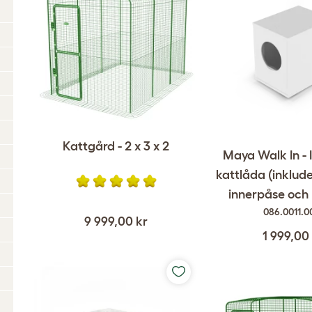
Kattgård - 2 x 3 x 2
Maya Walk In - 
kattlåda (inklud
innerpåse och k
086.0011.0
9 999,00 kr
1 999,00