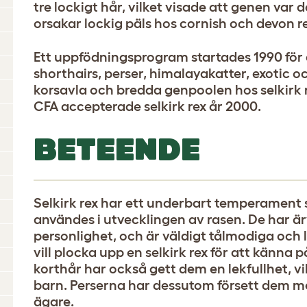
tre lockigt hår, vilket visade att genen var 
orsakar lockig päls hos cornish och devon r
Ett uppfödningsprogram startades 1990 för 
shorthairs, perser, himalayakatter, exotic o
korsavla och bredda genpoolen hos selkirk 
CFA accepterade selkirk rex år 2000.
BETEENDE
Selkirk rex har ett underbart temperament
användes i utvecklingen av rasen. De har är
personlighet, och är väldigt tålmodiga och l
vill plocka upp en selkirk rex för att känna p
korthår har också gett dem en lekfullhet, vil
barn. Perserna har dessutom försett dem med
ägare.