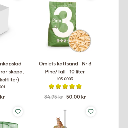
Inkapslad
Omlets kattsand - Nr 3
erar skopa,
Pine/Tall - 10 liter
103.0003
olfilter)
001
 kr
84,95 kr
50,00 kr