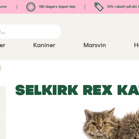
urer
180 dagars öppet köp
10% rabatt på din 
er
Kaniner
Marsvin
H
SELKIRK REX K