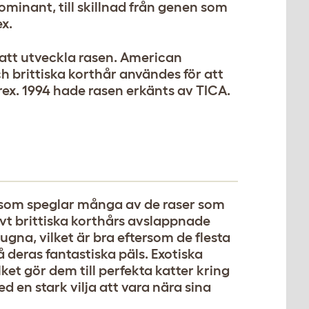
dominant, till skillnad från genen som
ex.
att utveckla rasen. American
ch brittiska korthår användes för att
rex. 1994 hade rasen erkänts av TICA.
 som speglar många av de raser som
vt brittiska korthårs avslappnade
ugna, vilket är bra eftersom de flesta
å deras fantastiska päls. Exotiska
ket gör dem till perfekta katter kring
 en stark vilja att vara nära sina