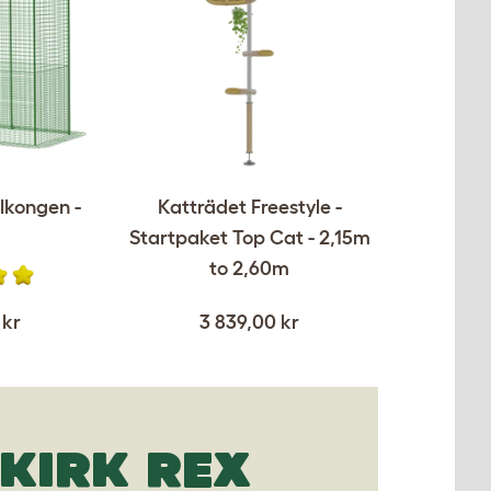
lkongen -
Katträdet Freestyle -
Startpaket Top Cat - 2,15m
to 2,60m
 kr
3 839,00 kr
LKIRK REX