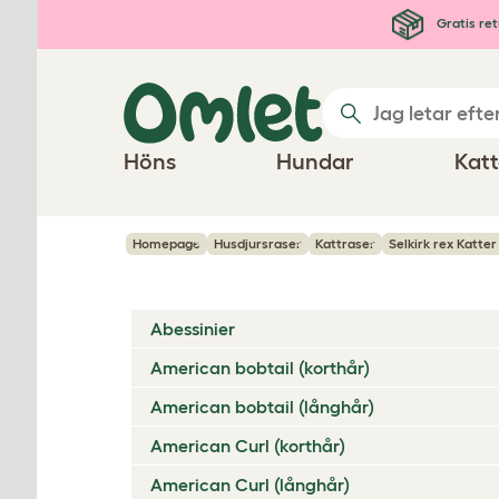
Hoppa till huvudinnehåll
Gratis ret
Höns
Hundar
Katt
Homepage
Husdjursraser
Kattraser
Selkirk rex Katter
Abessinier
American bobtail (korthår)
American bobtail (långhår)
American Curl (korthår)
American Curl (långhår)