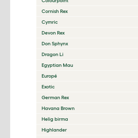
Colourpoint
Cornish Rex
Cymric
Devon Rex
Don Sphynx
Dragon Li
Egyptian Mau
Europé
Exotic
German Rex
Havana Brown
Helig birma
Highlander