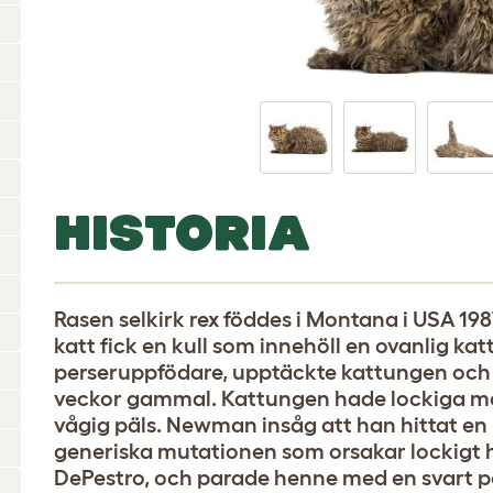
HISTORIA
Rasen selkirk rex föddes i Montana i USA 19
katt fick en kull som innehöll en ovanlig ka
perseruppfödare, upptäckte kattungen och
veckor gammal. Kattungen hade lockiga mor
vågig päls. Newman insåg att han hittat 
generiska mutationen som orsakar lockigt hå
DePestro, och parade henne med en svart pe