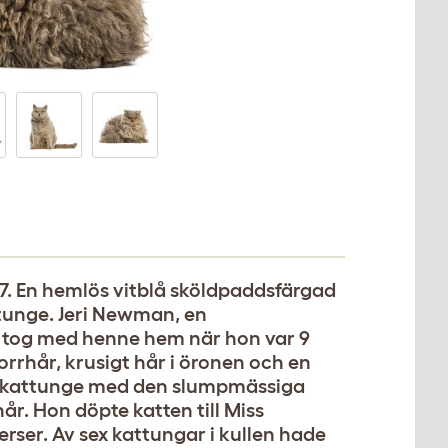
87. En hemlös vitblå sköldpaddsfärgad
ttunge. Jeri Newman, en
 tog med henne hem när hon var 9
rhår, krusigt hår i öronen och en
en kattunge med den slumpmässiga
r. Hon döpte katten till Miss
rser. Av sex kattungar i kullen hade