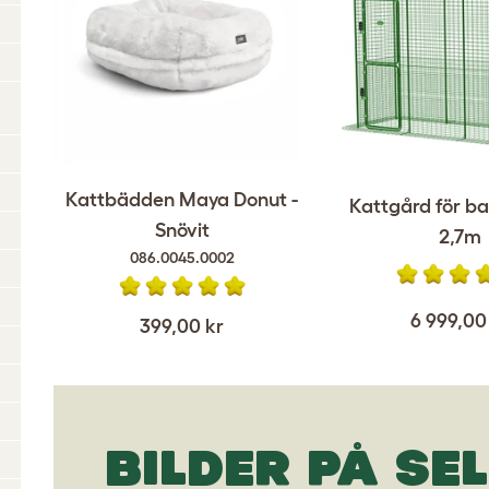
Kattbädden Maya Donut -
Kattgård för ba
Snövit
2,7m
086.0045.0002
6 999,00
399,00 kr
BILDER PÅ SE