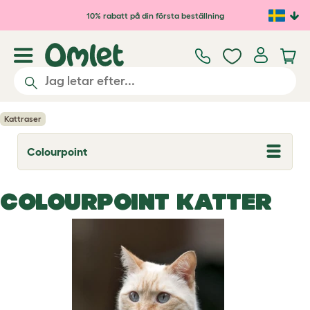
Hoppa till huvudinnehåll
10% rabatt på din första beställning
Kattraser
Colourpoint
T
o
g
g
COLOURPOINT KATTER
l
e
d
r
o
p
d
o
w
n