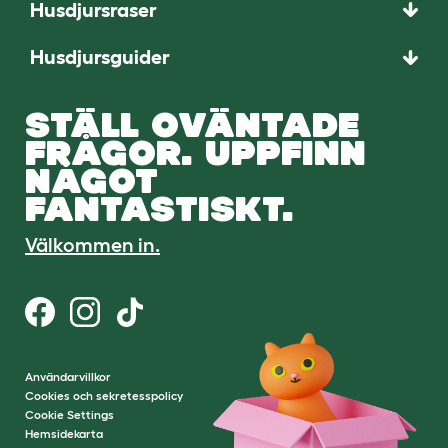
Husdjursraser
Husdjursguider
STÄLL OVÄNTADE
FRÅGOR. UPPFINN
NÅGOT
FANTASTISKT.
Välkommen in.
Användarvillkor
Cookies och sekretesspolicy
Cookie Settings
Hemsidekarta