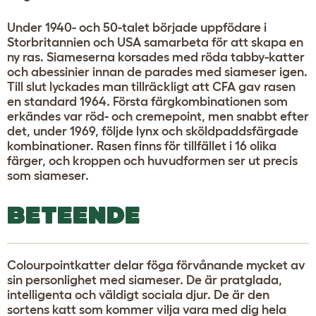
Under 1940- och 50-talet började uppfödare i
Storbritannien och USA samarbeta för att skapa en
ny ras. Siameserna korsades med röda tabby-katter
och abessinier innan de parades med siameser igen.
Till slut lyckades man tillräckligt att CFA gav rasen
en standard 1964. Första färgkombinationen som
erkändes var röd- och cremepoint, men snabbt efter
det, under 1969, följde lynx och sköldpaddsfärgade
kombinationer. Rasen finns för tillfället i 16 olika
färger, och kroppen och huvudformen ser ut precis
som siameser.
BETEENDE
Colourpointkatter delar föga förvånande mycket av
sin personlighet med siameser. De är pratglada,
intelligenta och väldigt sociala djur. De är den
sortens katt som kommer vilja vara med dig hela