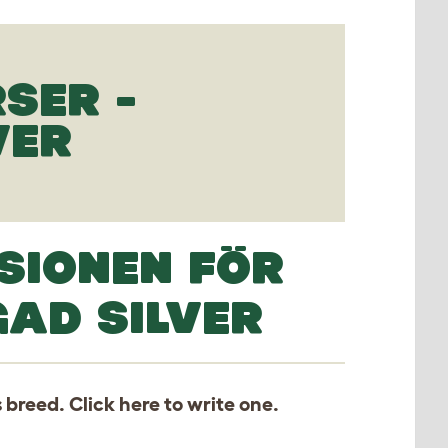
RSER -
VER
SIONEN FÖR
GAD SILVER
s breed. Click
here
to write one.