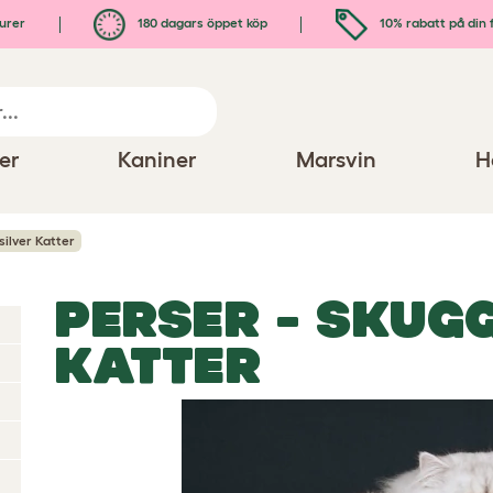
urer
180 dagars öppet köp
10% rabatt på din 
er
Kaniner
Marsvin
H
silver Katter
PERSER - SKUG
KATTER