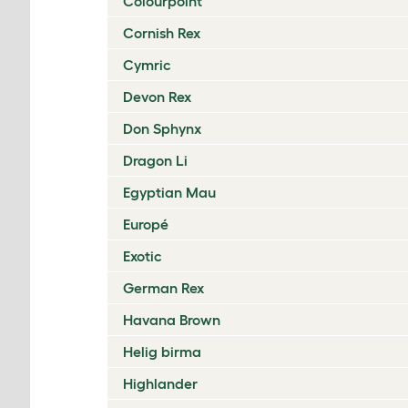
Colourpoint
Cornish Rex
Cymric
Devon Rex
Don Sphynx
Dragon Li
Egyptian Mau
Europé
Exotic
German Rex
Havana Brown
Helig birma
Highlander