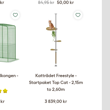
 kr
84,95 kr
50,00 kr
lkongen -
Katträdet Freestyle -
Startpaket Top Cat - 2,15m
to 2,60m
 kr
3 839,00 kr