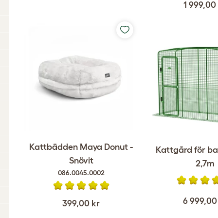
1 999,00
Kattbädden Maya Donut -
Kattgård för ba
Snövit
2,7m
086.0045.0002
6 999,00
399,00 kr