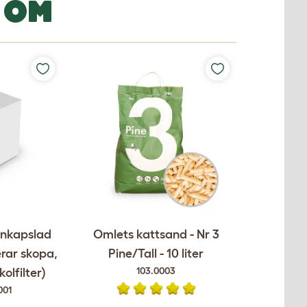
 OM
Inkapslad
Omlets kattsand - Nr 3
erar skopa,
Pine/Tall - 10 liter
103.0003
olfilter)
001