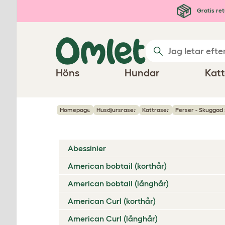
Hoppa till huvudinnehåll
Gratis ret
Höns
Hundar
Katt
Homepage
Husdjursraser
Kattraser
Perser - Skuggad 
Abessinier
American bobtail (korthår)
American bobtail (långhår)
American Curl (korthår)
American Curl (långhår)