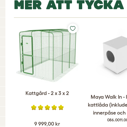
MER ATT TYCKA
Kattgård - 2 x 3 x 2
Maya Walk In - 
kattlåda (inklud
innerpåse och k
086.0011.0
9 999,00 kr