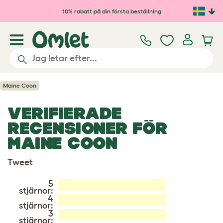
Hoppa till huvudinnehåll
10% rabatt på din första beställning
Maine Coon
VERIFIERADE
RECENSIONER FÖR
MAINE COON
Tweet
5
stjärnor:
4
stjärnor:
3
stjärnor: