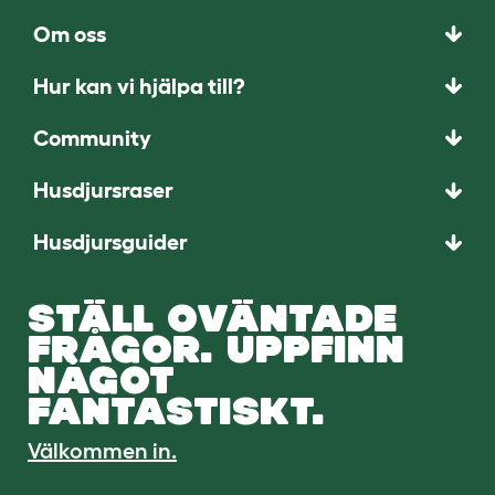
Om oss
Hur kan vi hjälpa till?
Community
Husdjursraser
Husdjursguider
STÄLL OVÄNTADE
FRÅGOR. UPPFINN
NÅGOT
FANTASTISKT.
Välkommen in.