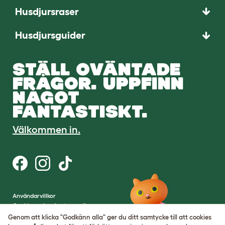
Husdjursraser
Husdjursguider
STÄLL OVÄNTADE
FRÅGOR. UPPFINN
NÅGOT
FANTASTISKT.
Välkommen in.
Användarvillkor
Cookies och sekretesspolicy
Cookie Settings
Genom att klicka "Godkänn alla" ger du ditt samtycke till att cookies
Webbplatskarta