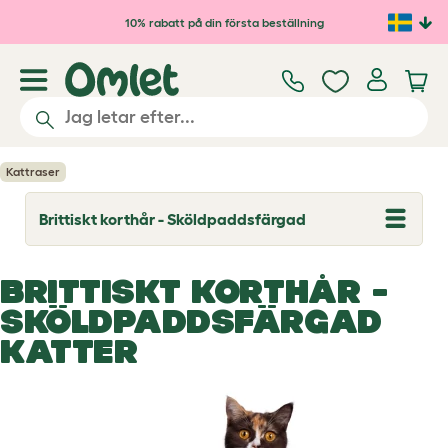
Hoppa till huvudinnehåll
10% rabatt på din första beställning
Kattraser
Brittiskt korthår - Sköldpaddsfärgad
T
o
g
g
BRITTISKT KORTHÅR -
l
e
SKÖLDPADDSFÄRGAD
d
r
KATTER
o
p
d
o
w
n