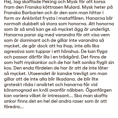
Hej, Jag skaffade Peking och Mysk för att korsa
fram den Franska köttrasen Mulard. Mysk heter på
Franska Barbarien och är den som man hittar i
form av Ankbröst frysta i mataffären. Hanarna blir
normalt dubbelt så stora som honorna. Att honorna
som är så små kan ge så mycket ägg är underligt.
Hanarna parar sig med varandra för att visa vem
som är dominant och de gillar inte varandra så
mycket, de går dock att ha ihop, inte alls lika
agressiva som tuppar i ett hönshus. De kan flyga
och passar därför illa i en trädgård. Det finns de
som haft myskankor och de har helt sonika flygit sin
kos. Den enda fördelen de har är att de inte låter
så mycket. Utseendet är kanske trevligt om man
gillar att de inte alla blir likadana. de blir lite
groteskt röda i ansiktet och hanarna får vid
könsmognad en knöl ovanför näbben. Ögonfärgen
kan variera vilket är intressant... Ska man skaffa
ankor finns det en hel del andra raser som är att
föredra...