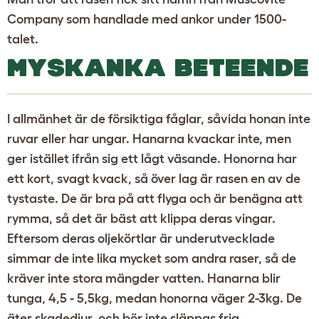
Company som handlade med ankor under 1500-
talet.
MYSKANKA BETEENDE
I allmänhet är de försiktiga fåglar, såvida honan inte
ruvar eller har ungar. Hanarna kvackar inte, men
ger istället ifrån sig ett lågt väsande. Honorna har
ett kort, svagt kvack, så över lag är rasen en av de
tystaste. De är bra på att flyga och är benägna att
rymma, så det är bäst att klippa deras vingar.
Eftersom deras oljekörtlar är underutvecklade
simmar de inte lika mycket som andra raser, så de
kräver inte stora mängder vatten. Hanarna blir
tunga, 4,5 - 5,5kg, medan honorna väger 2-3kg. De
äter skadedjur, och bör inte släppas fria