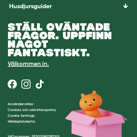
Husdjursguider
STÄLL OVÄNTADE
FRÅGOR. UPPFINN
NÅGOT
FANTASTISKT.
Välkommen in.
Användarvillkor
Cookies och sekretesspolicy
Cookie Settings
Webbplatskarta
VAT-nummer: SE502080795301