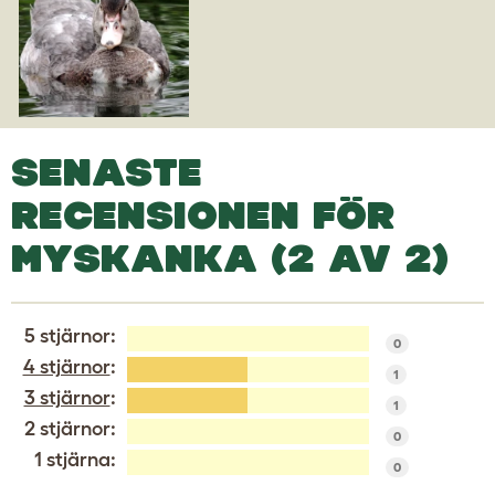
SENASTE
RECENSIONEN FÖR
MYSKANKA (2 AV 2)
5 stjärnor:
0
4 stjärnor
:
1
3 stjärnor
:
1
2 stjärnor:
0
1 stjärna:
0