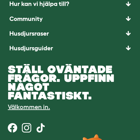
Hur kan vi hjälpa till?
Community
Husdjursraser
Husdjursguider
STÄLL OVÄNTADE
FRÅGOR. UPPFINN
NÅGOT
FANTASTISKT.
Välkommen in.