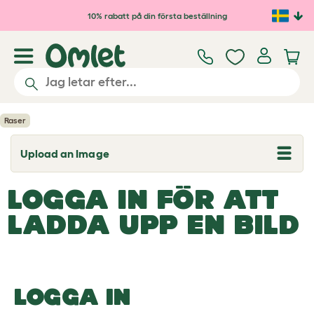
Hoppa till huvudinnehåll
10% rabatt på din första beställning
Raser
Upload an Image
T
o
g
LOGGA IN FÖR ATT
g
l
e
LADDA UPP EN BILD
d
r
o
p
d
o
LOGGA IN
w
n