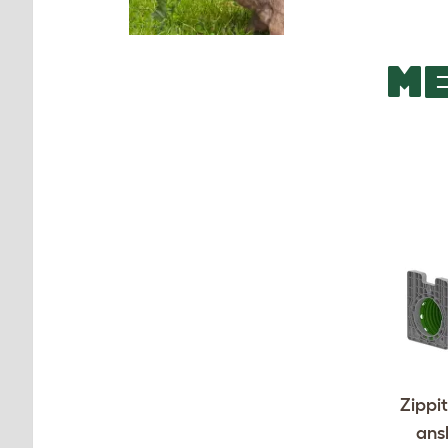
ME
Zippi
ansl