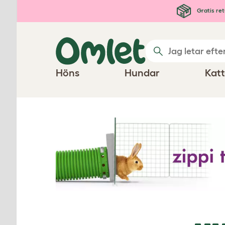
Hoppa till huvudinnehåll
Gratis ret
Höns
Hundar
Katt