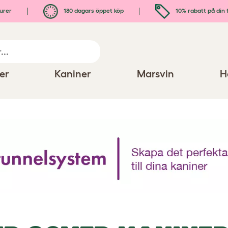
urer
180 dagars öppet köp
10% rabatt på din 
er
Kaniner
Marsvin
H