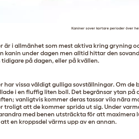
Kaniner sover kortare perioder över he
r är i allmänhet som mest aktiva kring gryning o
n kanin under dagen men alltid hittar den sovande
tidigare på dagen, eller på kvällen.
 har vissa väldigt gulliga sovställningar. Om de bo
lade i en fluffig liten boll. Det begränsar ytan på
luften; vanligtvis kommer deras tassar vila nära 
r troligt att de kommer sprida ut sig. Under var
varandra med benen utsträckta för att maximera 
 att en kroppsdel värms upp av en annan.