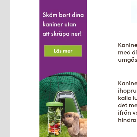
Kanine
med di
umgås 
Kaniner
ihoprul
kalla 
det me
ifrån 
hindra