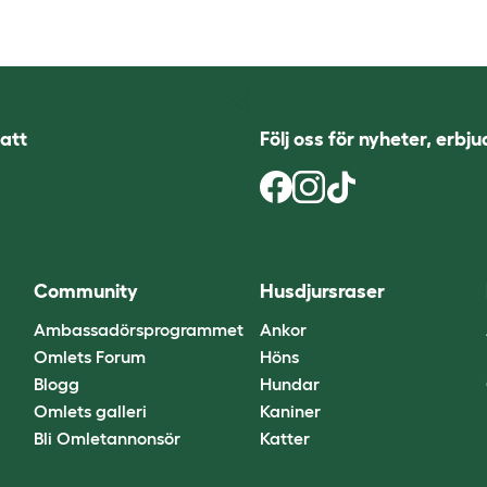
att
Följ oss för nyheter, erbj
Community
Husdjursraser
Ambassadörsprogrammet
Ankor
Omlets Forum
Höns
Blogg
Hundar
Omlets galleri
Kaniner
Bli Omletannonsör
Katter