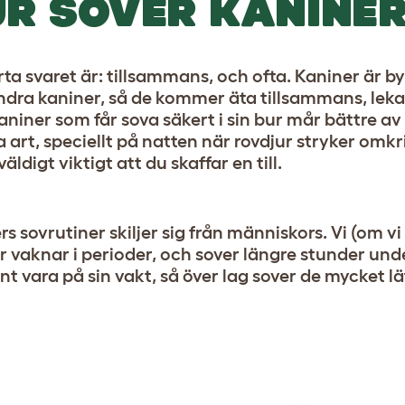
R SOVER KANINE
rta svaret är: tillsammans, och ofta. Kaniner är 
dra kaniner, så de kommer äta tillsammans, leka
aniner som får sova säkert i sin bur mår bättre 
art, speciellt på natten när rovdjur stryker omk
väldigt viktigt att du skaffar en till.
rs sovrutiner skiljer sig från människors. Vi (om v
r vaknar i perioder, och sover längre stunder und
nt vara på sin vakt, så över lag sover de mycket lä