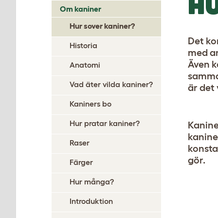
HU
Om kaniner
Hur sover kaniner?
Det ko
Historia
med an
Även k
Anatomi
samma 
Vad äter vilda kaniner?
är det 
Kaniners bo
Hur pratar kaniner?
Kanine
kanine
Raser
konsta
gör.
Färger
Hur många?
Introduktion