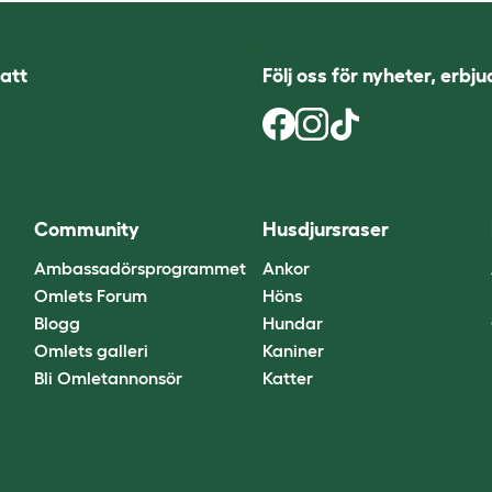
att
Följ oss för nyheter, erbj
Community
Husdjursraser
Ambassadörsprogrammet
Ankor
Omlets Forum
Höns
Blogg
Hundar
Omlets galleri
Kaniner
Bli Omletannonsör
Katter