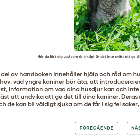
När du lärt dig vad som är viktigt är det inte svårt att ge d
del av handboken innehåller hjälp och råd om hur
hov, vad yngre kaniner bör äta, att introducera en
ast, information om vad dina husdjur kan och int
bäst att undvika att ge det till dina kaniner. Der
ch de kan bli väldigt sjuka om de får i sig fel saker, 
FÖREGÅENDE
NÄ