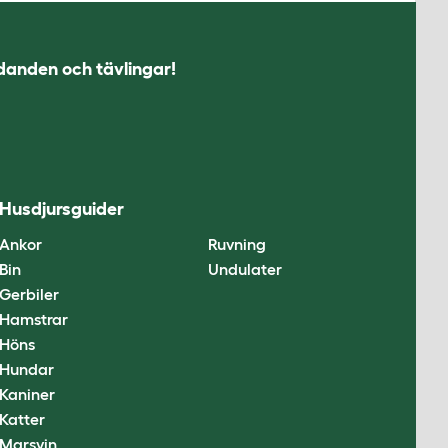
udanden och tävlingar!
Husdjursguider
Ankor
Ruvning
Bin
Undulater
Gerbiler
Hamstrar
Höns
Hundar
Kaniner
Katter
Marsvin