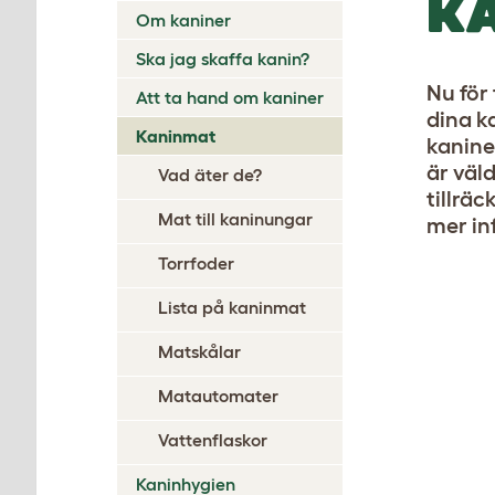
K
Om kaniner
Ska jag skaffa kanin?
Nu för 
Att ta hand om kaniner
dina k
Kaninmat
kanine
är väld
Vad äter de?
tillräc
Mat till kaninungar
mer in
Torrfoder
Lista på kaninmat
Matskålar
Matautomater
Vattenflaskor
Kaninhygien