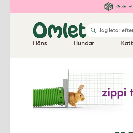
Hoppa till huvudinnehåll
Gratis ret
Höns
Hundar
Katt