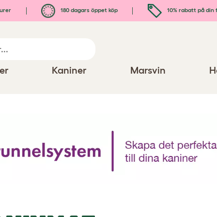
urer
180 dagars öppet köp
10% rabatt på din 
er
Kaniner
Marsvin
H