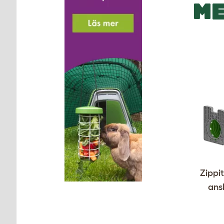
ME
Zippi
ansl