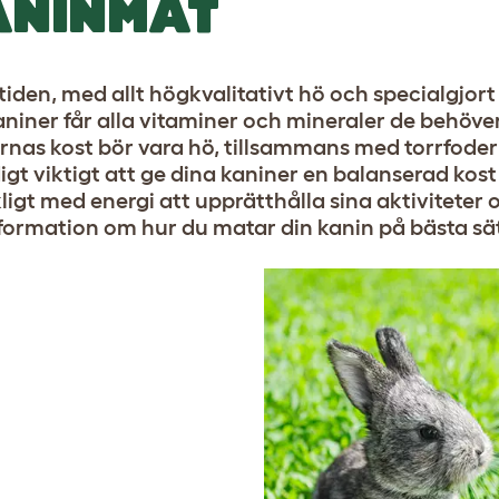
ANINMAT
tiden, med allt högkvalitativt hö och specialgjort fo
aniner får alla vitaminer och mineraler de behöver
rnas kost bör vara hö, tillsammans med torrfoder 
igt viktigt att ge dina kaniner en balanserad kost v
kligt med energi att upprätthålla sina aktiviteter
formation om hur du matar din kanin på bästa sät