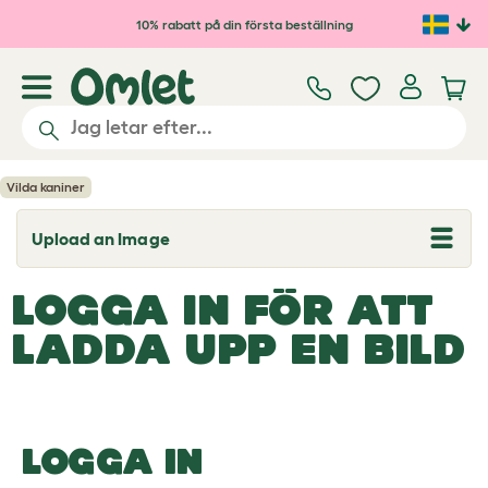
Hoppa till huvudinnehåll
10% rabatt på din första beställning
Vilda kaniner
Upload an Image
T
o
g
LOGGA IN FÖR ATT
g
l
e
LADDA UPP EN BILD
d
r
o
p
d
o
LOGGA IN
w
n