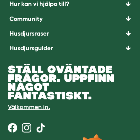
Hur kan vi hjälpa till?
Community
Husdjursraser
Husdjursguider
STÄLL OVÄNTADE
FRÅGOR. UPPFINN
NÅGOT
FANTASTISKT.
Välkommen in.