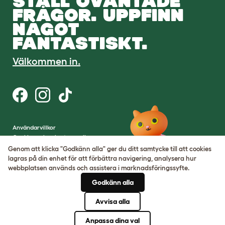
STÄLL OVÄNTADE
FRÅGOR. UPPFINN
NÅGOT
FANTASTISKT.
Välkommen in.
Användarvillkor
Cookies och sekretesspolicy
Cookie Settings
Genom att klicka "Godkänn alla" ger du ditt samtycke till att cookies
Webbplatskarta
lagras på din enhet för att förbättra navigering, analysera hur
webbplatsen används och assistera i marknadsföringssyfte.
VAT-nummer: SE502080795301
Godkänn alla
Organisationsnummer:
05028498
Avvisa alla
© Omlet 2026
Anpassa dina val