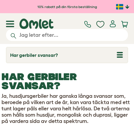
Hoppa till huvudinnehåll
10% rabatt på din första beställning
Har gerbiler svansar?
T
o
g
g
HAR GERBILER
l
e
SVANSAR?
d
r
o
Ja, husdjursgerbiler har ganska långa svansar som,
p
beroede på vilken art de är, kan vara täckta med ett
d
tunt lager päls eller vara helt hårlösa. De två arterna
o
w
som hålls som husdjur, mongolisk och duprasi, ligger
n
på vardera sida av detta spektrum.