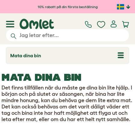
Hoppa till huvudinnehåll
10% rabatt på din första beställning
Mata dina bin
T
o
g
g
MATA DINA BIN
l
e
d
Det finns tillfällen när du måste ge dina bin lite hjälp. I
r
början och på slutet av säsongen, när bina har lite
o
mindre honung, kan du behöva ge dem lite extra mat.
p
d
Det kan också behövas om det varit dåligt väder ett
o
tag och bina inte har haft möjlighet att flyga ut och
w
leta efter mat, eller om du har ett helt nytt samhälle.
n