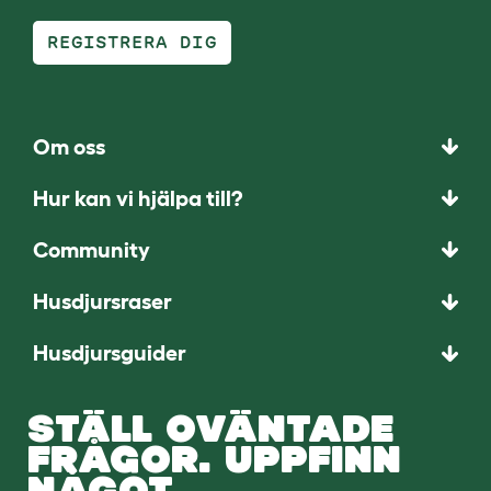
REGISTRERA DIG
Om oss
Hur kan vi hjälpa till?
Community
Husdjursraser
Husdjursguider
STÄLL OVÄNTADE
FRÅGOR. UPPFINN
NÅGOT