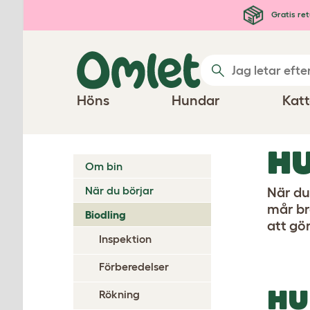
Hoppa till huvudinnehåll
Gratis ret
Höns
Hundar
Katt
HU
Om bin
När du börjar
När du
mår br
Biodling
att gö
Inspektion
Förberedelser
HU
Rökning