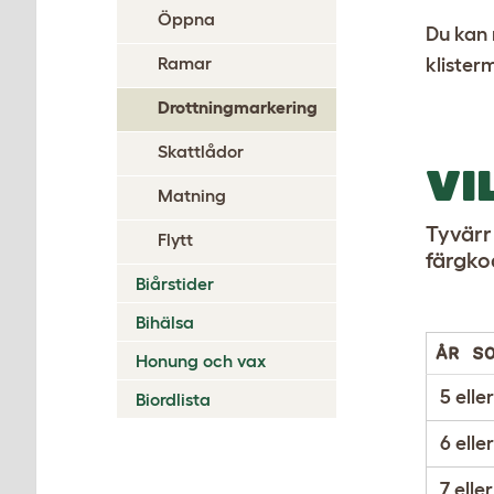
Öppna
Du kan 
Ramar
klister
Drottningmarkering
Skattlådor
VI
Matning
Tyvärr
Flytt
färgko
Biårstider
Bihälsa
ÅR S
Honung och vax
5 eller
Biordlista
6 eller
7 eller