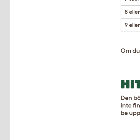
8 eller
9 eller
Om du 
HI
Den bä
inte f
be upp