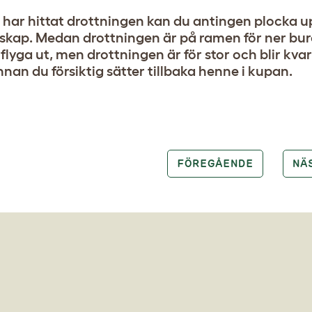
 har hittat drottningen kan du antingen plocka u
dskap. Medan drottningen är på ramen för ner b
flyga ut, men drottningen är för stor och blir kv
nnan du försiktig sätter tillbaka henne i kupan.
FÖREGÅENDE
NÄ