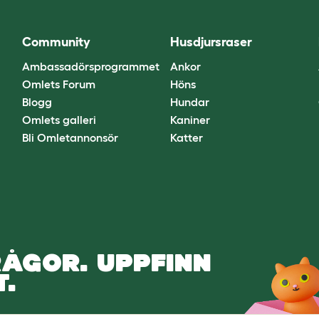
Community
Husdjursraser
Ambassadörsprogrammet
Ankor
Omlets Forum
Höns
Blogg
Hundar
Omlets galleri
Kaniner
Bli Omletannonsör
Katter
ÅGOR. UPPFINN
.