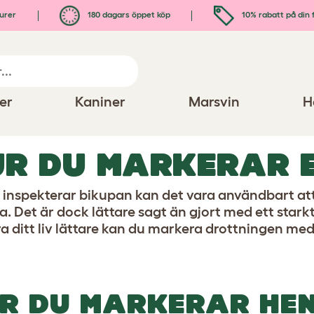
urer
180 dagars öppet köp
10% rabatt på din 
er
Kaniner
Marsvin
H
R DU MARKERAR 
 inspekterar bikupan kan det vara användbart att se
a. Det är dock lättare sagt än gjort med ett stark
ra ditt liv lättare kan du markera drottningen me
R DU MARKERAR HE