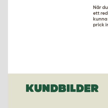
När du
ett re
kunna 
prick i
KUNDBILDER