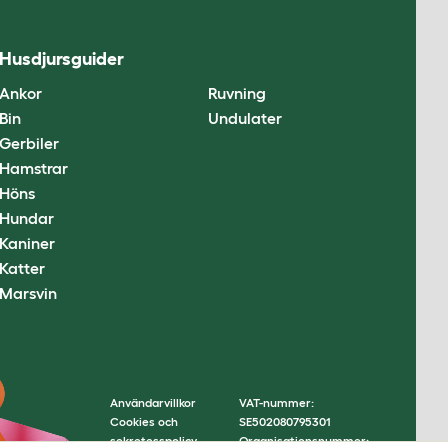
Husdjursguider
Ankor
Ruvning
Bin
Undulater
Gerbiler
Hamstrar
Höns
Hundar
Kaniner
Katter
Marsvin
Användarvillkor
VAT-nummer:
Cookies och
SE502080795301
sekretesspolicy
Organisationsnummer: