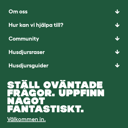
Om oss
Hur kan vi hjälpa till?
Community
Husdjursraser
Husdjursguider
STÄLL OVÄNTADE
FRÅGOR. UPPFINN
NÅGOT
FANTASTISKT.
Välkommen in.