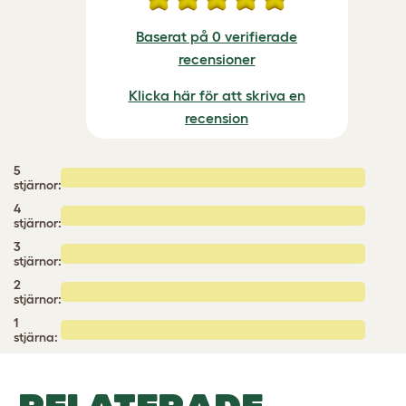
Baserat på 0 verifierade
recensioner
Klicka här för att skriva en
recension
5
stjärnor:
4
stjärnor:
3
stjärnor:
2
stjärnor:
1
stjärna: