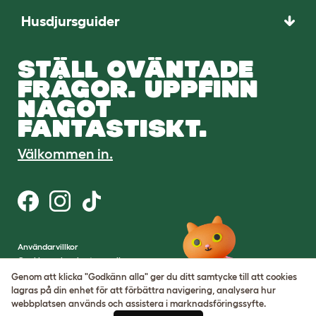
Husdjursguider
STÄLL OVÄNTADE
FRÅGOR. UPPFINN
NÅGOT
FANTASTISKT.
Välkommen in.
Användarvillkor
Cookies och sekretesspolicy
Cookie Settings
Genom att klicka "Godkänn alla" ger du ditt samtycke till att cookies
Webbplatskarta
lagras på din enhet för att förbättra navigering, analysera hur
webbplatsen används och assistera i marknadsföringssyfte.